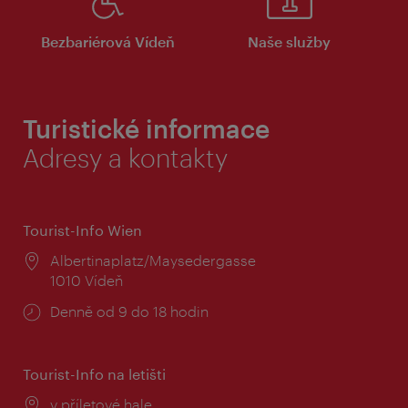
Bezbariérová Vídeň
Naše služby
Turistické informace
Adresy a kontakty
Tourist-Info Wien
Místo:
Albertinaplatz/Maysedergasse
1010 Vídeň
Provozní
Denně od 9 do 18 hodin
doba:
Tourist-Info na letišti
Místo:
v příletové hale