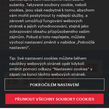
sušenky. Takzvané soubory cookie, neboli
cookies, jsou však nezbytné k tomu, abychom
Kontakty
vám mohli poskytnout ty nejlepší služby, a
Credits
zároveň umožňují fungování webových
Prohlášení o ochraně osobních údajů
stránek a jejich vyhodnocování, stejně jako
Terms of Use
zobrazování obsahu přizpůsobeného vašim
Přístupnost
zájmům. Pokud si toto nepřejete, můžete
Kontakt pro tisk
výchozí nastavení změnit v nabídce „Pokročilá
Nastavení cookies
nastavení“.
© Copyright Wien Tourismus
Tip: Své nastavení cookies můžete během
návštěvy webových stránek opět kdykoli
změnit pomocí odkazu “Nastavení cookies” v
zápatí na konci těchto webových stránek.
POKROČILÉM NASTAVENÍ
PŘIJMOUT VŠECHNY SOUBORY COOKIES