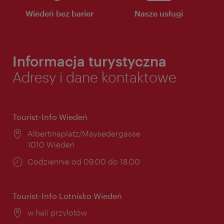
Wiedeń bez barier
Nasze usługi
Informacja turystyczna
Adresy i dane kontaktowe
Tourist-Info Wiedeń
Miejsce:
Albertinaplatz/Maysedergasse
1010 Wiedeń
Godziny
Codziennie od 09.00 do 18.00
otwarcia:
Tourist-Info Lotnisko Wiedeń
Miejsce:
w hali przylotów