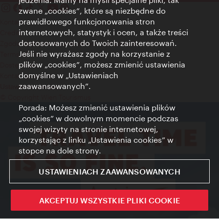
zwane „cookies”, które są niezbędne do
prawidłowego funkcjonowania stron
Kontakt
internetowych, statystyk i ocen, a także treści
Credits
dostosowanych do Twoich zainteresowań.
Zgoda na przetwarzanie danych osobowych
Jeśli nie wyrażasz zgody na korzystanie z
Terms of Use
plików „cookies”, możesz zmienić ustawienia
Dostępność
domyślne w „Ustawieniach
Kontakt prasowy
zaawansowanych”.
Ustawienia cookies
© Copyright Wien Tourismus
Porada: Możesz zmienić ustawienia plików
„cookies” w dowolnym momencie podczas
swojej wizyty na stronie internetowej,
korzystając z linku „Ustawienia cookies” w
stopce na dole strony.
USTAWIENIACH ZAAWANSOWANYCH
AKCEPTUJ WSZYSTKIE PLIKI COOKIE