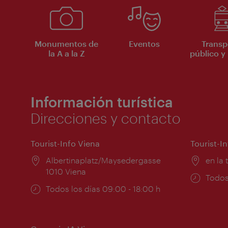
Monumentos de
Eventos
Transp
la A a la Z
público y 
Información turística
Direcciones y contacto
Tourist-Info Viena
Tourist-I
Lugar:
Albertinaplatz/Maysedergasse
Lugar
en la 
1010 Viena
Horar
Todos
Horarios
Todos los días 09:00 - 18:00 h
de
de
apert
apertura: