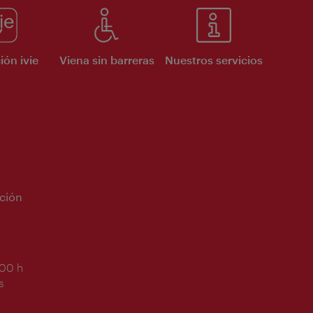
ión ivie
Viena sin barreras
Nuestros servicios
ción
:00 h
s