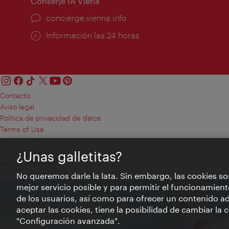
Conserje IA Viena
concierge.vienna.info
Información las 24 horas
Contacto
Aviso legal
Política de privacidad de datos
Terms of Use
Accesibilidad
Contacto para la prensa
¿Unas galletitas?
Ajustes de cookie
© Copyright WienTourismus
No queremos darle la lata. Sin embargo, las cookies so
mejor servicio posible y para permitir el funcionamient
de los usuarios, así como para ofrecer un contenido ad
aceptar las cookies, tiene la posibilidad de cambiar la
"Configuración avanzada".