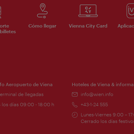
orte
Cómo llegar
Vienna City Card
Aplicac
billetes
nfo Aeropuerto de Viena
Hoteles de Viena & informa
:
terminal de llegadas
e-
info@wien.info
mail:
ios
 los días 09:00 - 18:00 h
Teléfono:
+43-1-24 555
Horarios
Lunes-Viernes 9:00 – 17
ura:
de
Cerrado los días festivo
apertura: