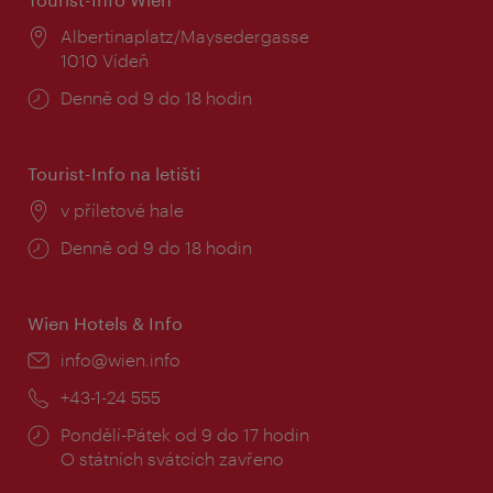
Místo:
Albertinaplatz/Maysedergasse
1010 Vídeň
Provozní
Denně od 9 do 18 hodin
doba:
Tourist-Info na letišti
Místo:
v příletové hale
Provozní
Denně od 9 do 18 hodin
doba:
Wien Hotels & Info
E-
info@wien.info
mail:
Telefon:
+43-1-24 555
Provozní
Pondělí-Pátek od 9 do 17 hodin
doba:
O státních svátcích zavřeno