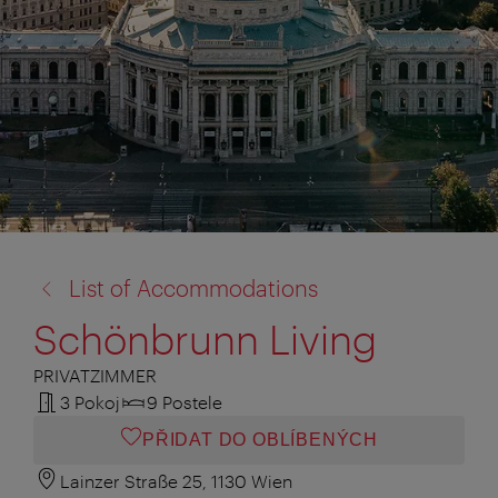
zpět
List of Accommodations
na:
Schönbrunn Living
PRIVATZIMMER
3 Pokoj
9 Postele
PŘIDAT DO OBLÍBENÝCH
Lainzer Straße 25, 1130 Wien