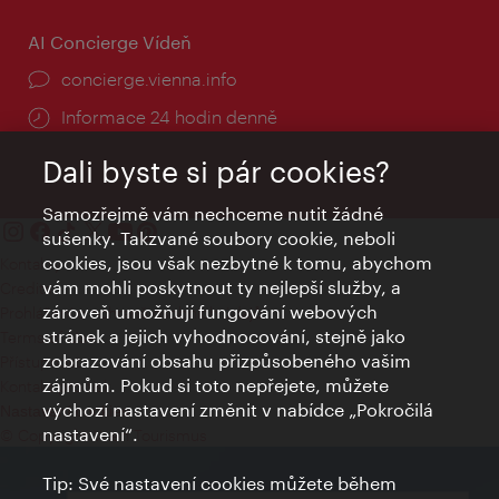
AI Concierge Vídeň
concierge.vienna.info
Informace 24 hodin denně
Dali byste si pár cookies?
Samozřejmě vám nechceme nutit žádné
sušenky. Takzvané soubory cookie, neboli
cookies, jsou však nezbytné k tomu, abychom
Kontakty
vám mohli poskytnout ty nejlepší služby, a
Credits
zároveň umožňují fungování webových
Prohlášení o ochraně osobních údajů
stránek a jejich vyhodnocování, stejně jako
Terms of Use
zobrazování obsahu přizpůsobeného vašim
Přístupnost
zájmům. Pokud si toto nepřejete, můžete
Kontakt pro tisk
výchozí nastavení změnit v nabídce „Pokročilá
Nastavení cookies
nastavení“.
© Copyright Wien Tourismus
Tip: Své nastavení cookies můžete během