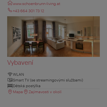
www.schoenbrunn-living.at
+43 664 301 73 12
Vybavení
WLAN
Smart TV (se streamingovými službami)
Dětská postýlka
Mapa
Zajímavosti v okolí