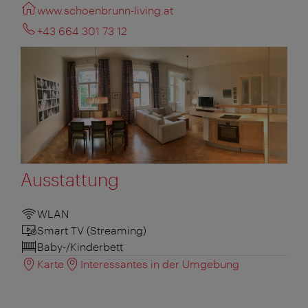
www.schoenbrunn-living.at
+43 664 301 73 12
Ausstattung
WLAN
Smart TV (Streaming)
Baby-/Kinderbett
Karte
Interessantes in der Umgebung