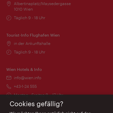
Ort:
Albertinaplatz/Maysedergasse
1010 Wien
Öffnungszeiten:
Täglich 9 - 18 Uhr
Tourist-Info Flughafen Wien
Ort:
in der Ankunftshalle
Öffnungszeiten:
Täglich 9 - 18 Uhr
Wien Hotels & Info
Email:
info@wien.info
Telefon:
+43-1-24 555
Öffnungszeiten:
Montag - Freitag 9 – 17 Uhr
Feiertags geschlossen
Cookies gefällig?