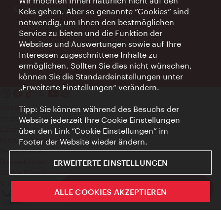
Wir möchten Ihnen natürlich nicht auf den
AI Concierge Wien
Keks gehen. Aber so genannte “Cookies” sind
notwendig, um Ihnen den bestmöglichen
Ort:
concierge.wien.info
Service zu bieten und die Funktion der
Öffnungszeiten:
Informationen rund um die Uhr
Websites und Auswertungen sowie auf Ihre
Interessen zugeschnittene Inhalte zu
ermöglichen. Sollten Sie dies nicht wünschen,
können Sie die Standardeinstellungen unter
„Erweiterte Einstellungen“ verändern.
Kontakt
Tipp: Sie können während des Besuchs der
Impressum
Website jederzeit Ihre Cookie Einstellungen
Datenschutz
über den Link “Cookie Einstellungen” im
Nutzungsbedingungen
Footer der Website wieder ändern.
Barrierefreiheit
Presse-Kontakt
ERWEITERTE EINSTELLUNGEN
Cookie Einstellungen
© Copyright WienTourismus
ivie - Die offizielle City Guide App
ALLE COOKIES AKZEPTIEREN
Schlie