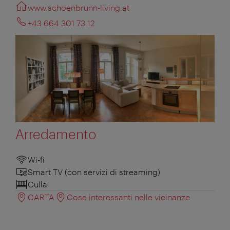
www.schoenbrunn-living.at
+43 664 301 73 12
Arredamento
Wi-fi
Smart TV (con servizi di streaming)
Culla
CARTA
Cose interessanti nelle vicinanze