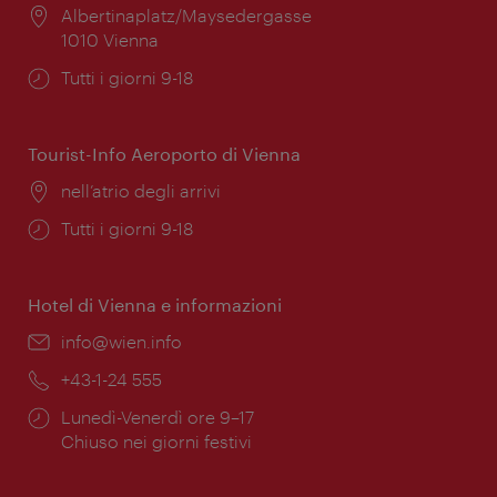
Posizione:
Albertinaplatz/Maysedergasse
1010 Vienna
Orari
Tutti i giorni 9-18
di
apertura:
Tourist-Info Aeroporto di Vienna
Posizione:
nell’atrio degli arrivi
Orari
Tutti i giorni 9-18
di
apertura:
Hotel di Vienna e informazioni
Email:
info@wien.info
Telefono:
+43-1-24 555
Orari
Lunedì-Venerdì ore 9–17
di
Chiuso nei giorni festivi
apertura: