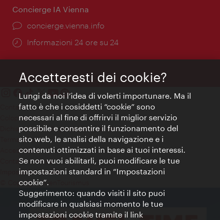
Concierge IA Vienna
Ort:
concierge.vienna.info
Öffnungszeiten:
Informazioni 24 ore su 24
Accetteresti dei cookie?
Lungi da noi l’idea di volerti importunare. Ma il
fatto è che i cosiddetti “cookie” sono
Contatti
necessari al fine di offrirvi il miglior servizio
Colophon
possibile e consentire il funzionamento del
Dichiarazione sulla protezione dei dati
sito web, le analisi della navigazione e i
Terms of Use
contenuti ottimizzati in base ai tuoi interessi.
Accessibilità
Se non vuoi abilitarli, puoi modificare le tue
Contatto stampa
impostazioni standard in “Impostazioni
Impostazioni cookie
cookie”.
© Copyright WienTourismus
Suggerimento: quando visiti il sito puoi
modificare in qualsiasi momento le tue
impostazioni cookie tramite il link