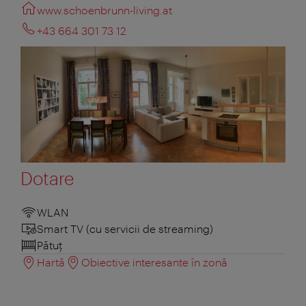
www.schoenbrunn-living.at
+43 664 301 73 12
Dotare
WLAN
Smart TV (cu servicii de streaming)
Pătuţ
Hartă
Obiective interesante în zonă