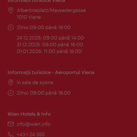
Locul:
Albertinaplatz/Maysedergasse
1010 Viena
Program:
Zilnic 09:00 până 18:00
24.12.2025: 09:00 până 14:00
31.12.2025: 09:00 până 16:00
01.01.2026: 11:00 până 18:00
Informaţii turistice - Aeroportul Viena
Locul:
în sala de sosire
Program:
Zilnic 09:00 până 18:00
Wien Hotels & Info
E-
info@wien.info
mail:
Telefon:
+43-1-24 555