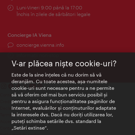
Program:
Luni-Vineri 9:00 până la 17:00
Închis în zilele de sărbători legale
Concierge IA Viena
concierge.vienna.info
Informații non-stop
V-ar plăcea nişte cookie-uri?
Este de la sine înţeles că nu dorim să vă
deranjăm. Cu toate acestea, aşa-numitele
cookie-uri sunt necesare pentru a ne permite
să vă oferim cel mai bun serviciu posibil şi
Contact
pentru a asigura funcţionalitatea paginilor de
Credits
Internet, evaluărilor şi conţinuturilor adaptate
Declaraţie privind protecţia datelor
la interesele dvs. Dacă nu doriţi utilizarea lor,
Terms of Use
puteţi schimba setările dvs. standard la
Accesibilitate
„Setări extinse“.
Contact presa
Setări module cookie