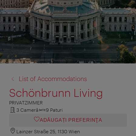
înapoi
List of Accommodations
la:
Schönbrunn Living
PRIVATZIMMER
3 Cameră
9 Paturi
ADĂUGAȚI PREFERINŢA
Lainzer Straße 25, 1130 Wien