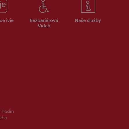
ce ivie
Bezbariérová
Naše služby
Vídeň
7 hodin
řeno