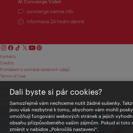
AI Concierge Vídeň
concierge.vienna.info
Informace 24 hodin denně
Kontakty
Credits
Prohlášení o ochraně osobních údajů
Terms of Use
Přístupnost
Kontakt pro tisk
Dali byste si pár cookies?
Nastavení cookies
© Copyright Wien Tourismus
Samozřejmě vám nechceme nutit žádné sušenky. Takzv
jsou však nezbytné k tomu, abychom vám mohli poskytn
umožňují fungování webových stránek a jejich vyhodno
obsahu přizpůsobeného vašim zájmům. Pokud si toto n
změnit v nabídce „Pokročilá nastavení“.