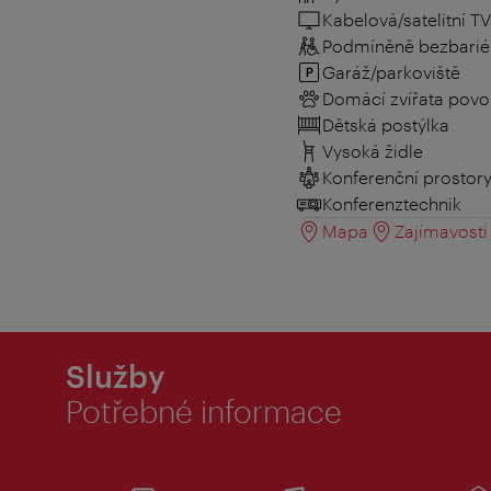
Kabelová/satelitní TV
Podmíněně bezbarié
Garáž/parkoviště
Domácí zvířata povo
Dětská postýlka
Vysoká židle
Konferenční prostor
Konferenztechnik
Mapa
Zajímavosti 
Služby
Potřebné informace