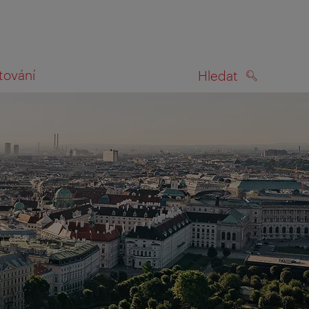
tování
Hledat
HLEDAT
na mapě