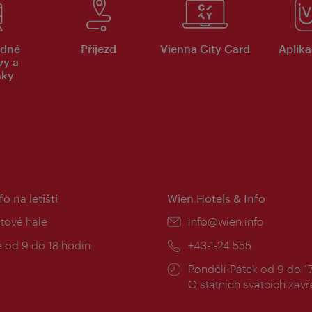
dné
Příjezd
Vienna City Card
Aplika
vy a
nky
fo na letišti
Wien Hotels & Info
:
etové hale
E-
info@wien.info
mail:
zní
 od 9 do 18 hodin
Telefon:
+43-1-24 555
Provozní
Pondělí-Pátek od 9 do 1
doba:
O státních svátcích zav