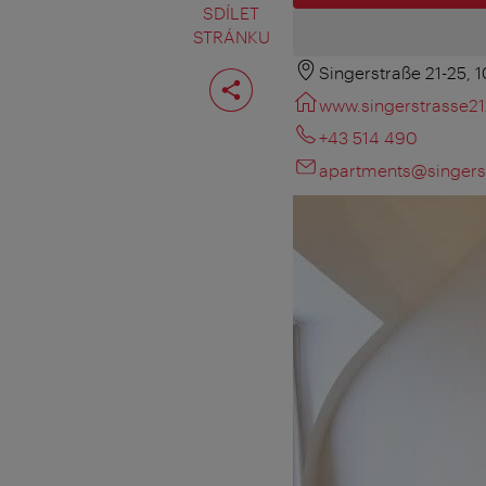
SDÍLET
STRÁNKU
Singerstraße 21-25, 
Rozdělit
stranu
www.singerstrasse21
+43 514 490
apartments@singerst