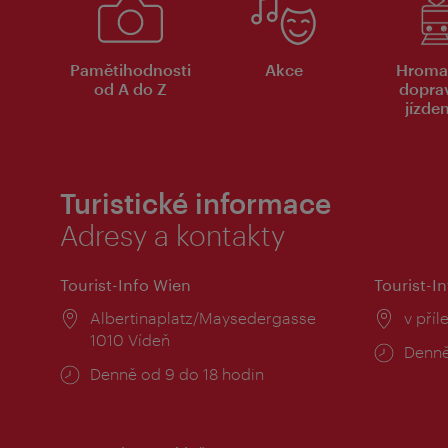
Pamětihodnosti
Akce
Hroma
od A do Z
dopra
jízde
Turistické informace
Adresy a kontakty
Tourist-Info Wien
Tourist-In
Místo:
Albertinaplatz/Maysedergasse
Místo
v příl
1010 Vídeň
Provo
Denně
Provozní
Denně od 9 do 18 hodin
doba:
doba: