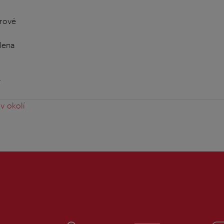
rové
lena
y
v okolí