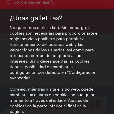
concierge.vienna.info
Información las 24 horas
¿Unas galletitas?
No queremos darle la lata. Sin embargo, las
cookies son necesarias para proporcionarte el
mejor servicio posible y para permitir el
funcionamiento de los sitios web y las
Contacto
valoraciones de los usuarios, así como para
Aviso legal
ofrecer un contenido adaptado a sus
Política de privacidad de datos
intereses. Si no desea aceptar las cookies,
Terms of Use
tiene la posibilidad de cambiar la
Accesibilidad
configuración por defecto en "Configuración
Contacto para la prensa
avanzada".
Ajustes de cookie
© Copyright WienTourismus
Consejo: mientras visita el sitio web, puede
cambiar sus ajustes de cookies en cualquier
momento a través del enlace "Ajustes de
cookies" en la parte inferior al final de la
página.