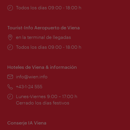
Horarios
Todos los días 09:00 - 18:00 h
de
apertura:
Tourist-Info Aeropuerto de Viena
Lugar:
en la terminal de llegadas
Horarios
Todos los días 09:00 - 18:00 h
de
apertura:
Hoteles de Viena & información
e-
info@wien.info
mail:
Teléfono:
+43-1-24 555
Horarios
Lunes-Viernes 9:00 – 17:00 h
de
Cerrado los días festivos
apertura:
Conserje IA Viena