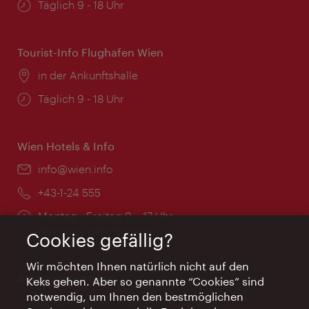
Öffnungszeiten:
Täglich 9 - 18 Uhr
Tourist-Info Flughafen Wien
Ort:
in der Ankunftshalle
Öffnungszeiten:
Täglich 9 - 18 Uhr
Wien Hotels & Info
Email:
info@wien.info
Telefon:
+43-1-24 555
Öffnungszeiten:
Montag - Freitag 9 – 17 Uhr
Feiertags geschlossen
Cookies gefällig?
Wir möchten Ihnen natürlich nicht auf den
AI Concierge Wien
Keks gehen. Aber so genannte “Cookies” sind
notwendig, um Ihnen den bestmöglichen
Ort:
concierge.wien.info