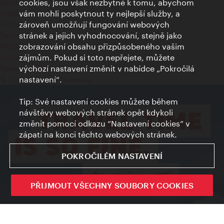
cookies, jsou však nezbytné k tomu, abychom
Kontakty
vám mohli poskytnout ty nejlepší služby, a
Credits
zároveň umožňují fungování webových
Prohlášení o ochraně osobních údajů
stránek a jejich vyhodnocování, stejně jako
Terms of Use
zobrazování obsahu přizpůsobeného vašim
Přístupnost
zájmům. Pokud si toto nepřejete, můžete
Kontakt pro tisk
výchozí nastavení změnit v nabídce „Pokročilá
Nastavení cookies
nastavení“.
© Copyright Wien Tourismus
Tip: Své nastavení cookies můžete během
návštěvy webových stránek opět kdykoli
změnit pomocí odkazu “Nastavení cookies” v
zápatí na konci těchto webových stránek.
POKROČILÉM NASTAVENÍ
PŘIJMOUT VŠECHNY SOUBORY COOKIES