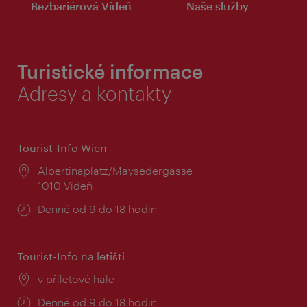
Bezbariérová Vídeň
Naše služby
Turistické informace
Adresy a kontakty
Tourist-Info Wien
Místo:
Albertinaplatz/Maysedergasse
1010 Vídeň
Provozní
Denně od 9 do 18 hodin
doba:
Tourist-Info na letišti
Místo:
v příletové hale
Provozní
Denně od 9 do 18 hodin