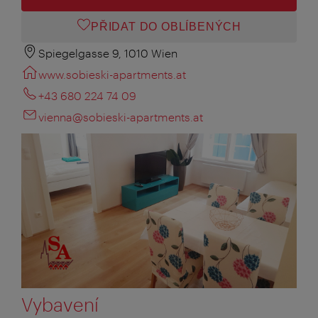
PŘIDAT DO OBLÍBENÝCH
Spiegelgasse 9, 1010 Wien
www.sobieski-apartments.at
+43 680 224 74 09
vienna@sobieski-apartments.at
Vybavení