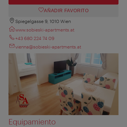
AÑADIR FAVORITO
Spiegelgasse 9, 1010 Wien
www.sobieski-apartments.at
+43 680 224 74 09
vienna@sobieski-apartments.at
Equipamiento