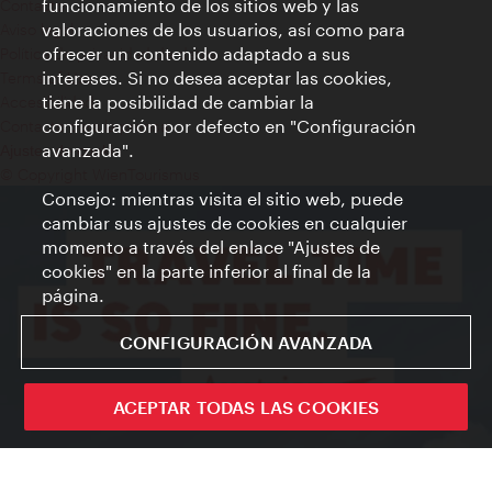
funcionamiento de los sitios web y las
Contacto
valoraciones de los usuarios, así como para
Aviso legal
ofrecer un contenido adaptado a sus
Política de privacidad de datos
intereses. Si no desea aceptar las cookies,
Terms of Use
tiene la posibilidad de cambiar la
Accesibilidad
configuración por defecto en "Configuración
Contacto para la prensa
avanzada".
Ajustes de cookie
© Copyright WienTourismus
Consejo: mientras visita el sitio web, puede
cambiar sus ajustes de cookies en cualquier
momento a través del enlace "Ajustes de
cookies" en la parte inferior al final de la
página.
CONFIGURACIÓN AVANZADA
ACEPTAR TODAS LAS COOKIES