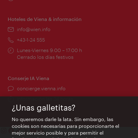
de
apertura:
Hoteles de Viena & información
e-
info@wien.info
mail:
Teléfono:
+43-1-24 555
Horarios
Lunes-Viernes 9:00 – 17:00 h
de
Cerrado los días festivos
apertura:
Conserje IA Viena
concierge.vienna.info
Información las 24 horas
¿Unas galletitas?
No queremos darle la lata. Sin embargo, las
cookies son necesarias para proporcionarte el
mejor servicio posible y para permitir el