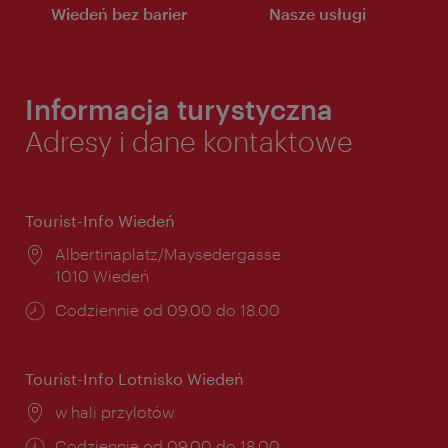
Wiedeń bez barier
Nasze usługi
Informacja turystyczna
Adresy i dane kontaktowe
Tourist-Info Wiedeń
Miejsce:
Albertinaplatz/Maysedergasse
1010 Wiedeń
Godziny
Codziennie od 09.00 do 18.00
otwarcia:
Tourist-Info Lotnisko Wiedeń
Miejsce:
w hali przylotów
Godziny
Codziennie od 09.00 do 18.00