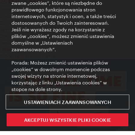
zwane „cookies”, które są niezbędne do
prawidłowego funkcjonowania stron
Kontakt
internetowych, statystyk i ocen, a także treści
Credits
dostosowanych do Twoich zainteresowań.
Zgoda na przetwarzanie danych osobowych
Jeśli nie wyrażasz zgody na korzystanie z
Terms of Use
plików „cookies”, możesz zmienić ustawienia
Dostępność
domyślne w „Ustawieniach
Kontakt prasowy
zaawansowanych”.
Ustawienia cookies
© Copyright Wien Tourismus
Porada: Możesz zmienić ustawienia plików
„cookies” w dowolnym momencie podczas
swojej wizyty na stronie internetowej,
korzystając z linku „Ustawienia cookies” w
stopce na dole strony.
USTAWIENIACH ZAAWANSOWANYCH
AKCEPTUJ WSZYSTKIE PLIKI COOKIE