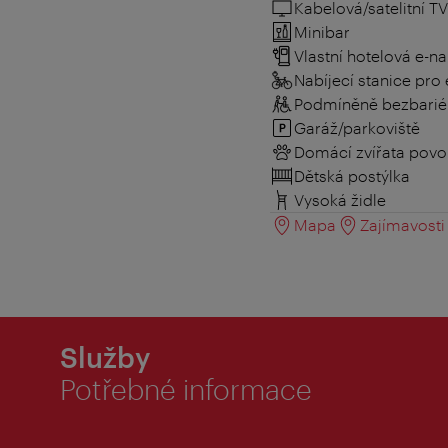
Kabelová/satelitní TV
Minibar
Vlastní hotelová e-na
Nabíjecí stanice pro 
Podmíněně bezbarié
Garáž/parkoviště
Domácí zvířata povo
Dětská postýlka
Vysoká židle
Mapa
Zajímavosti 
Služby
Potřebné informace