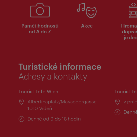
Pamětihodnosti
Akce
Hroma
od A do Z
dopra
jízde
Turistické informace
Adresy a kontakty
Tourist-Info Wien
Tourist-In
Místo:
Albertinaplatz/Maysedergasse
Místo
v příl
1010 Vídeň
Provo
Denně
Provozní
Denně od 9 do 18 hodin
doba:
doba: