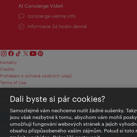
AI Concierge Vídeň
concierge.vienna.info
Informace 24 hodin denně
Kontakty
Credits
Prohlášení o ochraně osobních údajů
Terms of Use
Přístupnost
Kontakt pro tisk
Dali byste si pár cookies?
Nastavení cookies
© Copyright Wien Tourismus
Samozřejmě vám nechceme nutit žádné sušenky. Takzv
jsou však nezbytné k tomu, abychom vám mohli poskytn
umožňují fungování webových stránek a jejich vyhodno
obsahu přizpůsobeného vašim zájmům. Pokud si toto n