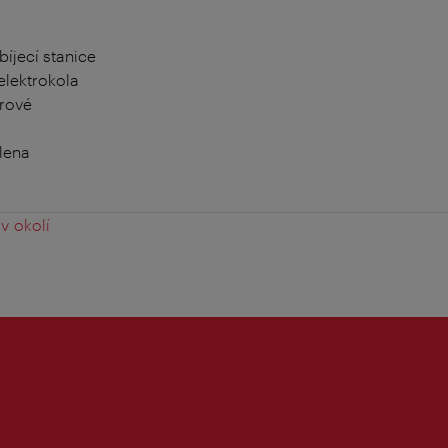
bíjecí stanice
elektrokola
rové
lena
v okolí