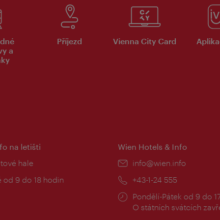
dné
Příjezd
Vienna City Card
Aplika
vy a
nky
fo na letišti
Wien Hotels & Info
:
etové hale
E-
info@wien.info
mail:
zní
 od 9 do 18 hodin
Telefon:
+43-1-24 555
Provozní
Pondělí-Pátek od 9 do 1
doba:
O státních svátcích zav