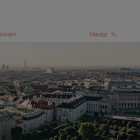
tování
Hledat
HLEDAT
na mapě