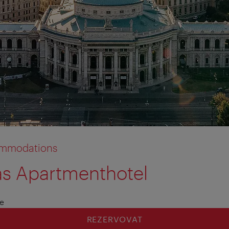
commodations
s Apartmenthotel
le
REZERVOVAT