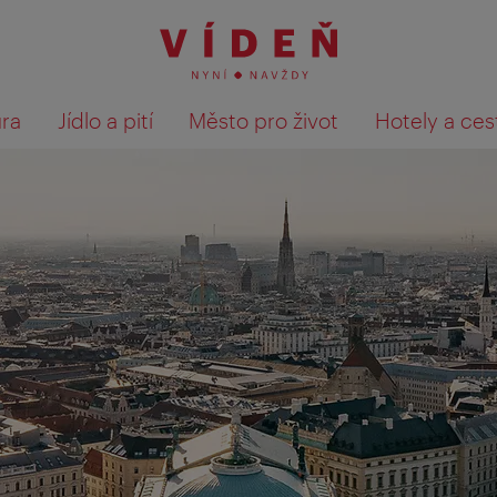
ura
Jídlo a pití
Město pro život
Hotely a ces
Výsledky hledání zobrazit 