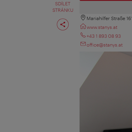
SDÍLET
STRÁNKU
Mariahilfer Straße 16
Rozdělit
stranu
www.stanys.at
+43 1 893 08 93
office@stanys.at