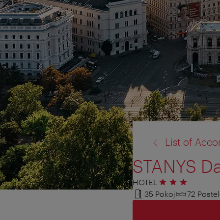
zpět
List of Ac
na:
STANYS Da
HOTEL
3 hvězdičky
35 Pokoj
72 Poste