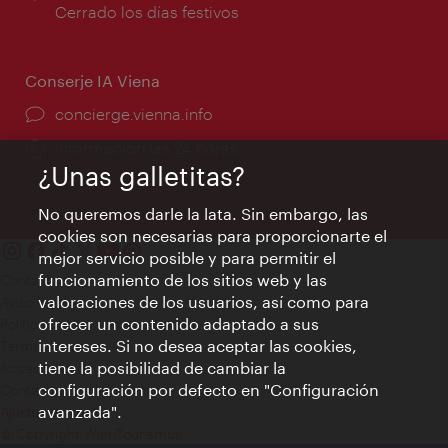
de
Cerrado los días festivos
apertura:
Conserje IA Viena
concierge.vienna.info
Información las 24 horas
¿Unas galletitas?
No queremos darle la lata. Sin embargo, las
cookies son necesarias para proporcionarte el
mejor servicio posible y para permitir el
funcionamiento de los sitios web y las
Contacto
valoraciones de los usuarios, así como para
Aviso legal
ofrecer un contenido adaptado a sus
Política de privacidad de datos
intereses. Si no desea aceptar las cookies,
Terms of Use
tiene la posibilidad de cambiar la
Accesibilidad
configuración por defecto en "Configuración
Contacto para la prensa
avanzada".
Ajustes de cookie
© Copyright WienTourismus