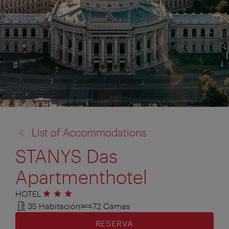
volver
List of Accommodations
a:
STANYS Das
Apartmenthotel
HOTEL
3 estrellas
35 Habitación
72 Camas
RESERVA