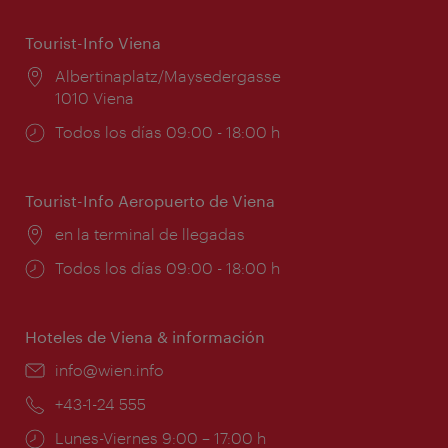
Tourist-Info Viena
Lugar:
Albertinaplatz/Maysedergasse
1010 Viena
Horarios
Todos los días 09:00 - 18:00 h
de
apertura:
Tourist-Info Aeropuerto de Viena
Lugar:
en la terminal de llegadas
Horarios
Todos los días 09:00 - 18:00 h
de
apertura:
Hoteles de Viena & información
e-
info@wien.info
mail:
Teléfono:
+43-1-24 555
Horarios
Lunes-Viernes 9:00 – 17:00 h