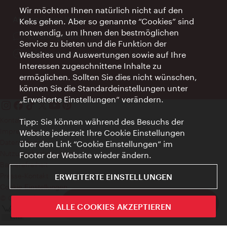
Wir möchten Ihnen natürlich nicht auf den
AI Concierge Wien
Keks gehen. Aber so genannte “Cookies” sind
notwendig, um Ihnen den bestmöglichen
Ort:
concierge.wien.info
Service zu bieten und die Funktion der
Öffnungszeiten:
Informationen rund um die Uhr
Websites und Auswertungen sowie auf Ihre
Interessen zugeschnittene Inhalte zu
ermöglichen. Sollten Sie dies nicht wünschen,
können Sie die Standardeinstellungen unter
„Erweiterte Einstellungen“ verändern.
Kontakt
Tipp: Sie können während des Besuchs der
Impressum
Website jederzeit Ihre Cookie Einstellungen
Datenschutz
über den Link “Cookie Einstellungen” im
Nutzungsbedingungen
Footer der Website wieder ändern.
Barrierefreiheit
Presse-Kontakt
ERWEITERTE EINSTELLUNGEN
Cookie Einstellungen
© Copyright WienTourismus
ivie - Die offizielle City Guide App
ALLE COOKIES AKZEPTIEREN
Schlie