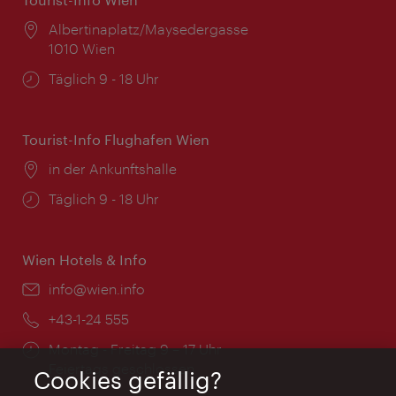
Ort:
Albertinaplatz/Maysedergasse
1010 Wien
Öffnungszeiten:
Täglich 9 - 18 Uhr
Tourist-Info Flughafen Wien
Ort:
in der Ankunftshalle
Öffnungszeiten:
Täglich 9 - 18 Uhr
Wien Hotels & Info
Email:
info@wien.info
Telefon:
+43-1-24 555
Öffnungszeiten:
Montag - Freitag 9 – 17 Uhr
Feiertags geschlossen
Cookies gefällig?