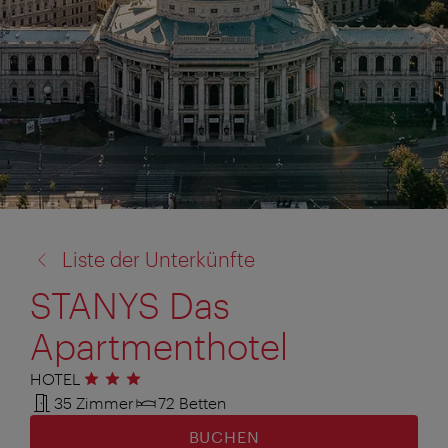
Zurück
Liste der Unterkünfte
zu:
STANYS Das
Apartmenthotel
HOTEL
3 Sterne
35 Zimmer
72 Betten
BUCHEN