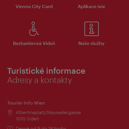
Vienna City Card
Aplikace ivie
Bezbariérová Vídeň
Naše služby
Turistické informace
Adresy a kontakty
Tourist-Info Wien
Místo:
Albertinaplatz/Maysedergasse
1010 Vídeň
Provozní
Denně od 9 do 18 hodin