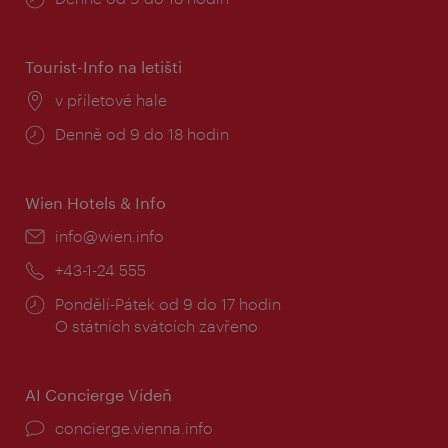
doba:
Tourist-Info na letišti
Místo:
v příletové hale
Provozní
Denně od 9 do 18 hodin
doba:
Wien Hotels & Info
E-
info@wien.info
mail:
Telefon:
+43-1-24 555
Provozní
Pondělí-Pátek od 9 do 17 hodin
doba:
O státních svátcích zavřeno
AI Concierge Vídeň
concierge.vienna.info