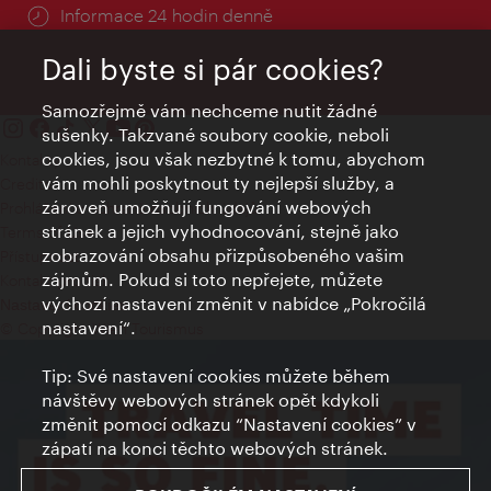
Informace 24 hodin denně
Dali byste si pár cookies?
Samozřejmě vám nechceme nutit žádné
sušenky. Takzvané soubory cookie, neboli
cookies, jsou však nezbytné k tomu, abychom
Kontakty
vám mohli poskytnout ty nejlepší služby, a
Credits
zároveň umožňují fungování webových
Prohlášení o ochraně osobních údajů
stránek a jejich vyhodnocování, stejně jako
Terms of Use
zobrazování obsahu přizpůsobeného vašim
Přístupnost
zájmům. Pokud si toto nepřejete, můžete
Kontakt pro tisk
výchozí nastavení změnit v nabídce „Pokročilá
Nastavení cookies
nastavení“.
© Copyright Wien Tourismus
Tip: Své nastavení cookies můžete během
návštěvy webových stránek opět kdykoli
změnit pomocí odkazu “Nastavení cookies” v
zápatí na konci těchto webových stránek.