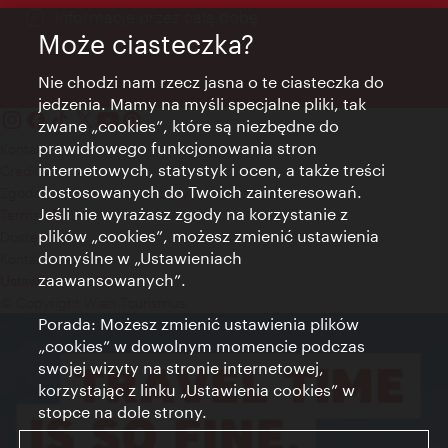
Informacje przez całą dobę
Może ciasteczka?
Nie chodzi nam rzecz jasna o te ciasteczka do
jedzenia. Mamy na myśli specjalne pliki, tak
zwane „cookies”, które są niezbędne do
prawidłowego funkcjonowania stron
Kontakt
internetowych, statystyk i ocen, a także treści
Credits
dostosowanych do Twoich zainteresowań.
Zgoda na przetwarzanie danych osobowych
Jeśli nie wyrażasz zgody na korzystanie z
Terms of Use
plików „cookies”, możesz zmienić ustawienia
Dostępność
domyślne w „Ustawieniach
Kontakt prasowy
zaawansowanych”.
Ustawienia cookies
© Copyright Wien Tourismus
Porada: Możesz zmienić ustawienia plików
„cookies” w dowolnym momencie podczas
swojej wizyty na stronie internetowej,
korzystając z linku „Ustawienia cookies” w
stopce na dole strony.