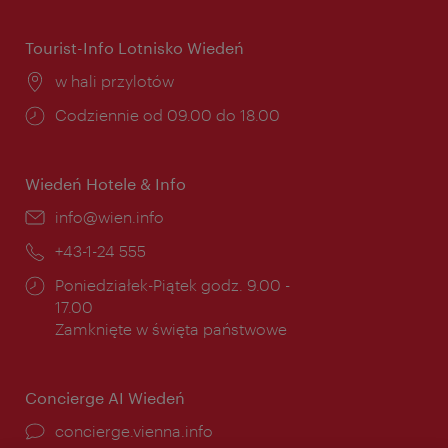
otwarcia:
Tourist-Info Lotnisko Wiedeń
Miejsce:
w hali przylotów
Godziny
Codziennie od 09.00 do 18.00
otwarcia:
Wiedeń Hotele & Info
E-
info@wien.info
mail:
Telefon:
+43-1-24 555
Godziny
Poniedziałek-Piątek godz. 9.00 -
otwarcia:
17.00
Zamknięte w święta państwowe
Concierge AI Wiedeń
concierge.vienna.info