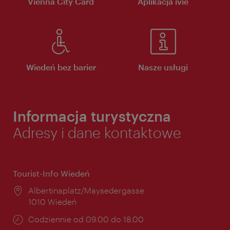
Vienna City Card
Aplikacja ivie
Wiedeń bez barier
Nasze usługi
Informacja turystyczna
Adresy i dane kontaktowe
Tourist-Info Wiedeń
Miejsce:
Albertinaplatz/Maysedergasse
1010 Wiedeń
Godziny
Codziennie od 09.00 do 18.00