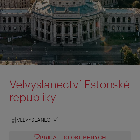
Velvyslanectví Estonské
republiky
VELVYSLANECTVÍ
PŘIDAT DO OBLÍBENÝCH