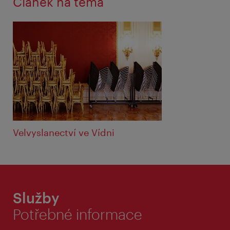
Článek na téma
Velvyslanectví ve Vídni
Služby
Potřebné informace