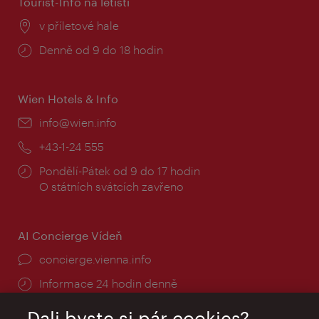
Tourist-Info na letišti
Místo:
v příletové hale
Provozní
Denně od 9 do 18 hodin
doba:
Wien Hotels & Info
E-
info@wien.info
mail:
Telefon:
+43-1-24 555
Provozní
Pondělí-Pátek od 9 do 17 hodin
doba:
O státních svátcích zavřeno
AI Concierge Vídeň
concierge.vienna.info
Informace 24 hodin denně
Dali byste si pár cookies?