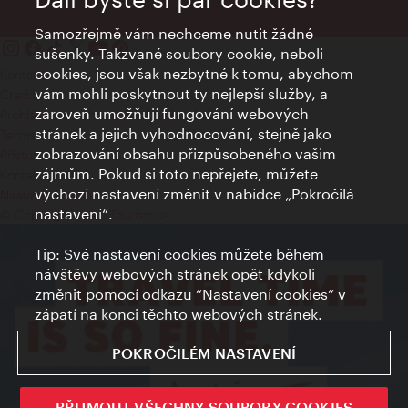
Samozřejmě vám nechceme nutit žádné
sušenky. Takzvané soubory cookie, neboli
cookies, jsou však nezbytné k tomu, abychom
Kontakty
vám mohli poskytnout ty nejlepší služby, a
Credits
zároveň umožňují fungování webových
Prohlášení o ochraně osobních údajů
stránek a jejich vyhodnocování, stejně jako
Terms of Use
zobrazování obsahu přizpůsobeného vašim
Přístupnost
zájmům. Pokud si toto nepřejete, můžete
Kontakt pro tisk
výchozí nastavení změnit v nabídce „Pokročilá
Nastavení cookies
nastavení“.
© Copyright Wien Tourismus
Tip: Své nastavení cookies můžete během
návštěvy webových stránek opět kdykoli
změnit pomocí odkazu “Nastavení cookies” v
zápatí na konci těchto webových stránek.
POKROČILÉM NASTAVENÍ
PŘIJMOUT VŠECHNY SOUBORY COOKIES