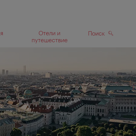
ля
Отели и
Поиск
путешествие
ПОИСК
а карте