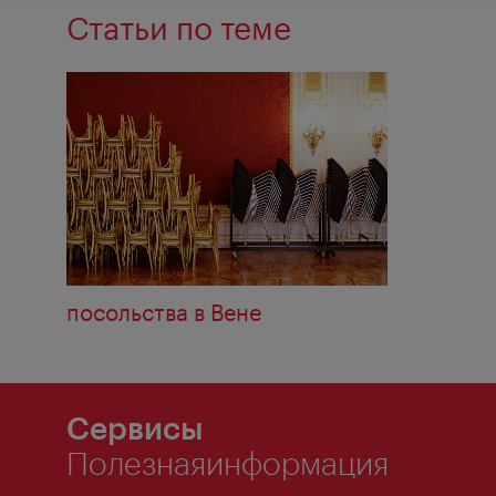
Статьи по теме
посольства в Венe
Сервисы
Полезнаяинформация