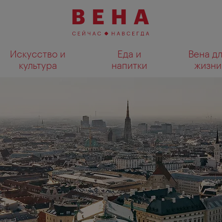
Искусство и
Еда и
Вена д
культура
напитки
жизни
Показать результаты поиска н