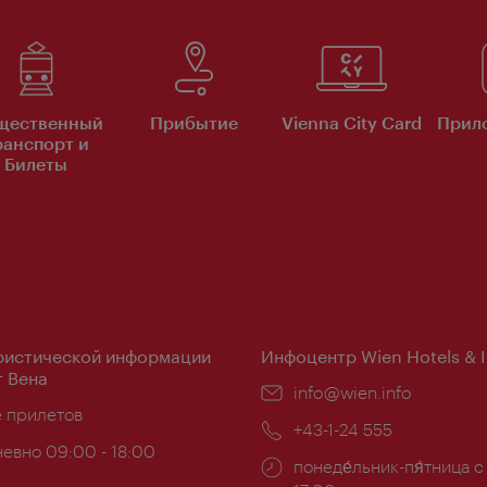
щественный
Прибытие
Vienna City Card
Прило
ранспорт и
Билеты
ристической информации
Инфоцентр Wien Hotels & 
 Вена
Эл.
info@wien.info
ложение:
е прилетов
почта:
Телефон:
+43-1-24 555
евно 09:00 - 18:00
Часы
понеде́льник-пя́тница с
ы: