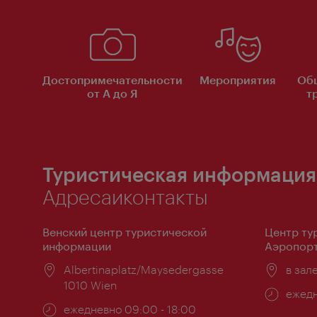
Достопримечательности
Мероприятия
Об
от А до Я
т
Туристическая информация
Адресаиконтакты
Венский центр туристической
Центр ту
информации
Аэропорт
Расположение:
Albertinaplatz/Maysedergasse
Распо
в зал
1010 Wien
Часы
ежедн
Часы
ежедневно 09:00 - 18:00
работ