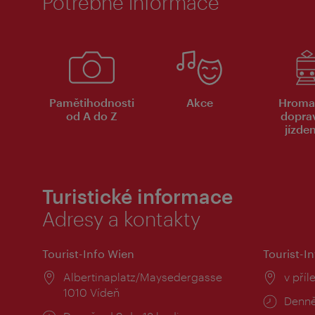
Potřebné informace
Pamětihodnosti
Akce
Hroma
od A do Z
dopra
jízde
Turistické informace
Adresy a kontakty
Tourist-Info Wien
Tourist-In
Místo:
Albertinaplatz/Maysedergasse
Místo
v příl
1010 Vídeň
Provo
Denně