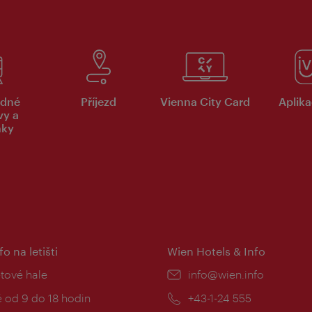
dné
Příjezd
Vienna City Card
Aplika
vy a
nky
fo na letišti
Wien Hotels & Info
:
etové hale
E-
info@wien.info
mail:
zní
 od 9 do 18 hodin
Telefon:
+43-1-24 555