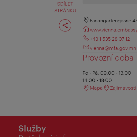
SDÍLET
STRÁNKU
Rozdělit
Fasangartengasse 45
stranu
www.vienna.embass
+43 1 535 28 07 12
vienna@mfa.gov.mn
Provozní doba
Po - Pá, 09:00 - 13:00
14:00 - 18:00
Mapa
Zajímavosti 
Služby