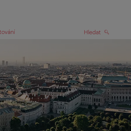
tování
Hledat
HLEDAT
na mapě