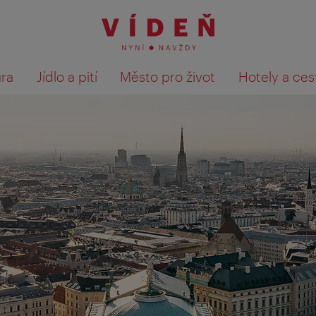
ura
Jídlo a pití
Město pro život
Hotely a ces
Výsledky hledání zobrazit 