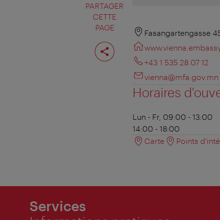
PARTAGER
CETTE
PAGE
Fasangartengasse 45
Partager
www.vienna.embass
cette
page
+43 1 535 28 07 12
vienna@mfa.gov.mn
Horaires d'ouv
Lun - Fr, 09:00 - 13:00
14:00 - 18:00
Carte
Points d'int
Services