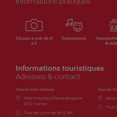
Informations pratiques
Choses à voir de A
Évènements
Transports
à Z
& tick
Informations touristiques
Adresses & contact
Tourist-Info Vienne
Tourist-I
Lieu:
Albertinaplatz/Maysedergasse
Lieu:
dans l
1010 Vienne
Horai
Tous l
Horaires
Tous les jours de 9h à 18h
d'ouve