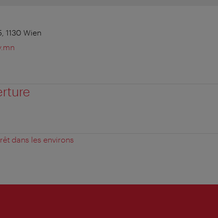
, 1130 Wien
y.mn
erture
érêt dans les environs