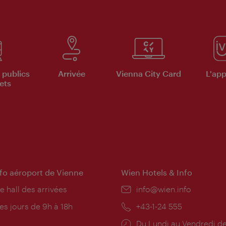
 publics
Arrivée
Vienna City Card
L'appl
ets
nfo aéroport de Vienne
Wien Hotels & Info
e hall des arrivées
E-
info@wien.info
mail:
res
es jours de 9h à 18h
Téléphone:
+43-1-24 555
rture:
Horaires
Du Lundi au Vendredi de