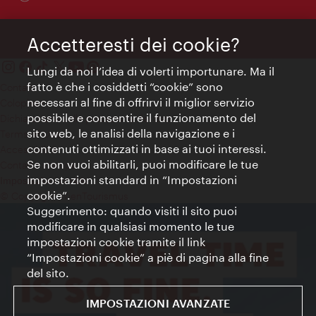
Accetteresti dei cookie?
Lungi da noi l’idea di volerti importunare. Ma il
fatto è che i cosiddetti “cookie” sono
Contatti
necessari al fine di offrirvi il miglior servizio
Colophon
possibile e consentire il funzionamento del
Dichiarazione sulla protezione dei dati
sito web, le analisi della navigazione e i
Terms of Use
contenuti ottimizzati in base ai tuoi interessi.
Accessibilità
Se non vuoi abilitarli, puoi modificare le tue
Contatto stampa
impostazioni standard in “Impostazioni
Impostazioni cookie
cookie”.
© Copyright WienTourismus
Suggerimento: quando visiti il sito puoi
modificare in qualsiasi momento le tue
impostazioni cookie tramite il link
“Impostazioni cookie” a piè di pagina alla fine
del sito.
IMPOSTAZIONI AVANZATE