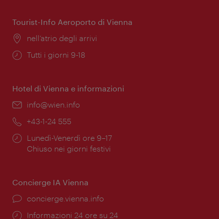
apertura:
Tourist-Info Aeroporto di Vienna
Posizione:
nell’atrio degli arrivi
Orari
Tutti i giorni 9-18
di
apertura:
Hotel di Vienna e informazioni
Email:
info@wien.info
Telefono:
+43-1-24 555
Orari
Lunedì-Venerdì ore 9–17
di
Chiuso nei giorni festivi
apertura:
Concierge IA Vienna
Ort:
concierge.vienna.info
Öffnungszeiten:
Informazioni 24 ore su 24