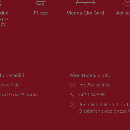
dné
Příjezd
Vienna City Card
Aplika
vy a
nky
fo na letišti
Wien Hotels & Info
:
etové hale
E-
info@wien.info
mail:
zní
 od 9 do 18 hodin
Telefon:
+43-1-24 555
Provozní
Pondělí-Pátek od 9 do 1
doba:
O státních svátcích zav