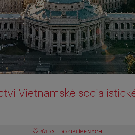
tví Vietnamské socialistick
PŘIDAT DO OBLÍBENÝCH