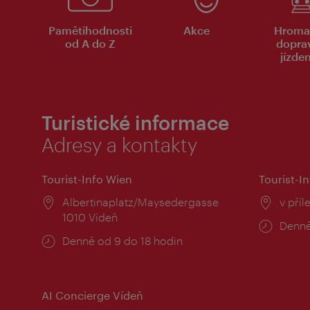
Pamětihodnosti
Akce
Hroma
od A do Z
dopra
jízde
Turistické informace
Adresy a kontakty
Tourist-Info Wien
Tourist-In
Místo:
Albertinaplatz/Maysedergasse
Místo
v příl
1010 Vídeň
Provo
Denně
Provozní
Denně od 9 do 18 hodin
doba:
doba:
AI Concierge Vídeň