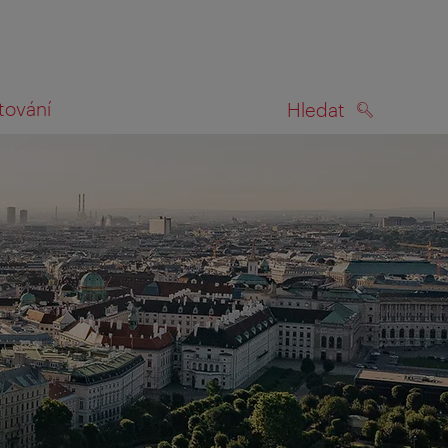
tování
Hledat
HLEDAT
na mapě