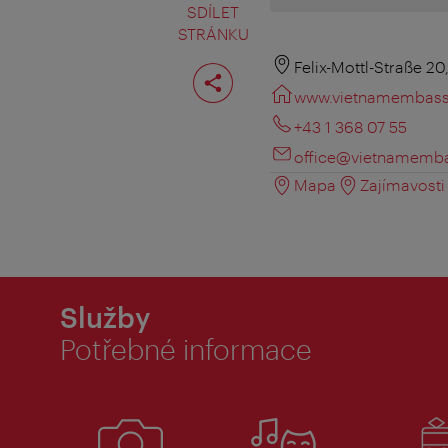
SDÍLET
STRÁNKU
Rozdělit
Felix-Mottl-Straße 20
stranu
www.vietnamembass
+43 1 368 07 55
office@vietnamemba
Mapa
Zajímavosti 
Služby
Potřebné informace