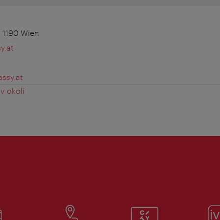
, 1190 Wien
y.at
ssy.at
v okolí