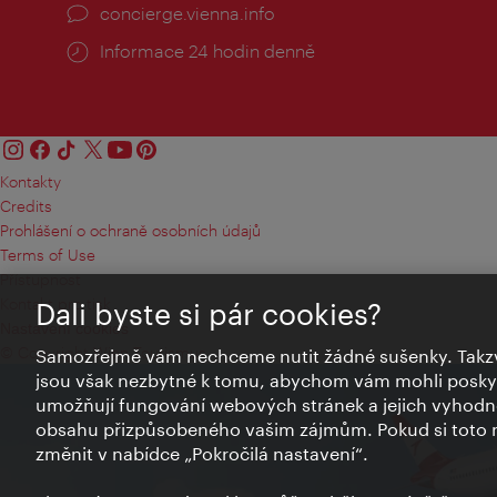
concierge.vienna.info
Informace 24 hodin denně
Kontakty
Credits
Prohlášení o ochraně osobních údajů
Terms of Use
Přístupnost
Kontakt pro tisk
Dali byste si pár cookies?
Nastavení cookies
© Copyright Wien Tourismus
Samozřejmě vám nechceme nutit žádné sušenky. Takzv
jsou však nezbytné k tomu, abychom vám mohli poskytn
umožňují fungování webových stránek a jejich vyhodno
obsahu přizpůsobeného vašim zájmům. Pokud si toto n
změnit v nabídce „Pokročilá nastavení“.