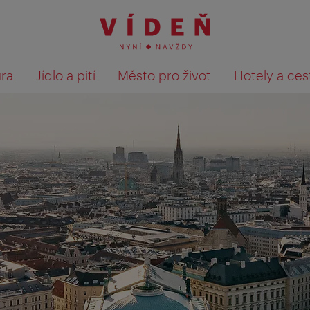
ura
Jídlo a pití
Město pro život
Hotely a ces
Výsledky hledání zobrazit 