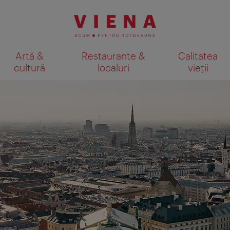
Artă &
Restaurante &
Calitatea
cultură
localuri
vieții
Afişare rezultate căutare pe