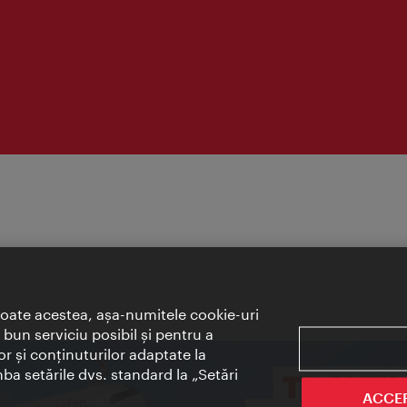
toate acestea, aşa-numitele cookie-uri
bun serviciu posibil şi pentru a
or şi conţinuturilor adaptate la
mba setările dvs. standard la „Setări
ACCE