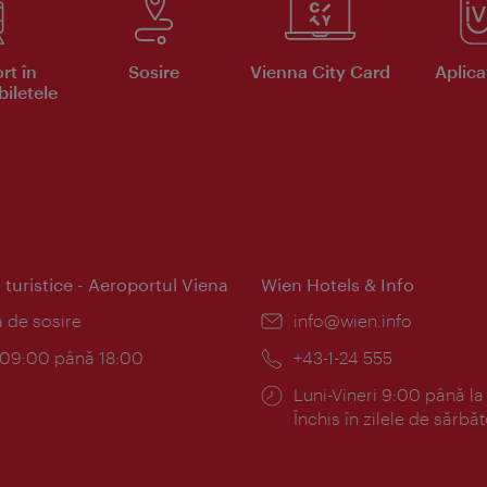
rt în
Sosire
Vienna City Card
Aplicaţ
iletele
 turistice - Aeroportul Viena
Wien Hotels & Info
:
a de sosire
E-
info@wien.info
mail:
am:
c 09:00 până 18:00
Telefon:
+43-1-24 555
Program:
Luni-Vineri 9:00 până la
Închis în zilele de sărbăt