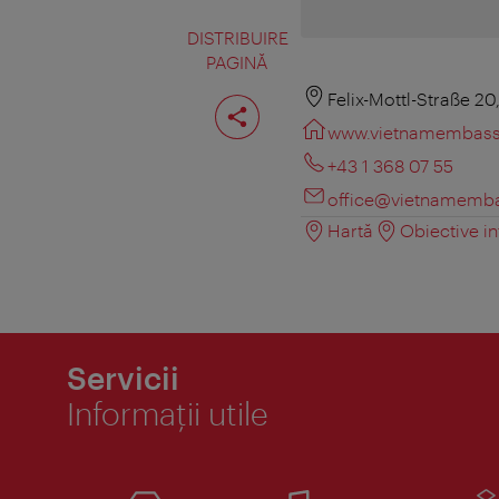
DISTRIBUIRE
PAGINĂ
Distribuiţi
Felix-Mottl-Straße 20
pagina
www.vietnamembass
+43 1 368 07 55
office@vietnamemba
Hartă
Obiective in
Servicii
Informaţii utile