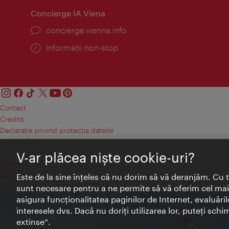
Concierge IA Viena
concierge.vienna.info
Informații non-stop
Contact
Credits
Declaraţie privind protecţia datelor
Terms of Use
Accesibilitate
V-ar plăcea nişte cookie-uri?
Contact presa
Setări module cookie
Este de la sine înţeles că nu dorim să vă deranjăm. Cu 
© Copyright Wien Tourismus
sunt necesare pentru a ne permite să vă oferim cel mai 
asigura funcţionalitatea paginilor de Internet, evaluăril
interesele dvs. Dacă nu doriţi utilizarea lor, puteţi schi
extinse“.