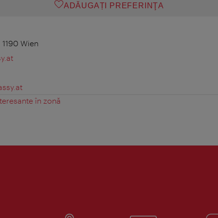
ADĂUGAȚI PREFERINŢA
, 1190 Wien
y.at
ssy.at
teresante în zonă