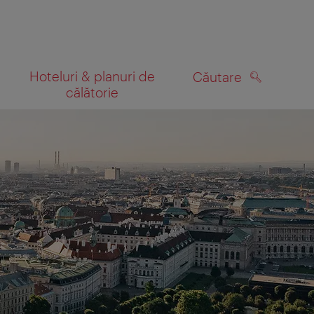
Hoteluri & planuri de
Căutare
călătorie
CĂUTARE
 hartă