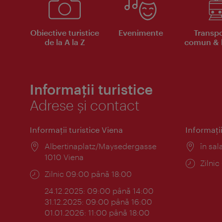
Obiective turistice
Evenimente
Transpo
de la A la Z
comun & b
Informații turistice
Adrese și contact
Informaţii turistice Viena
Informaţii
Locul:
Albertinaplatz/Maysedergasse
Locul
în sal
1010 Viena
Progr
Zilni
Program:
Zilnic 09:00 până 18:00
24.12.2025: 09:00 până 14:00
31.12.2025: 09:00 până 16:00
01.01.2026: 11:00 până 18:00