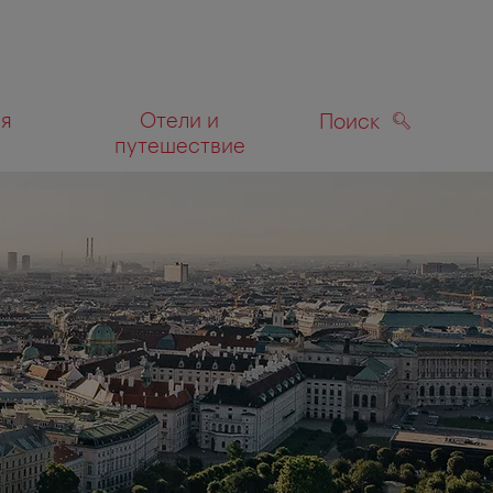
ля
Отели и
Поиск
путешествие
ПОИСК
а карте