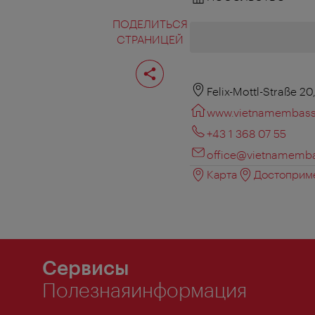
ПОДЕЛИТЬСЯ
СТРАНИЦЕЙ
Поделиться
страницей
Felix-Mottl-Straße 20
www.vietnamembass
+43 1 368 07 55
office@vietnamemba
Карта
Достоприме
Сервисы
Полезнаяинформация