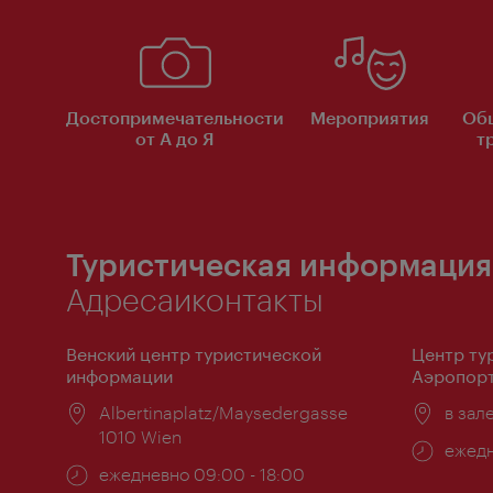
Достопримечательности
Мероприятия
Об
от А до Я
т
Туристическая информация
Адресаиконтакты
Венский центр туристической
Центр ту
информации
Аэропорт
Расположение:
Albertinaplatz/Maysedergasse
Распо
в зал
1010 Wien
Часы
ежедн
Часы
ежедневно 09:00 - 18:00
работ