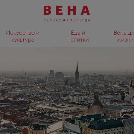
Искусство и
Еда и
Вена д
культура
напитки
жизни
Показать результаты поиска н