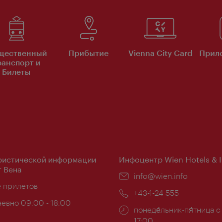
щественный
Прибытие
Vienna City Card
Прило
ранспорт и
Билеты
ристической информации
Инфоцентр Wien Hotels & 
 Вена
Эл.
info@wien.info
ложение:
е прилетов
почта:
Телефон:
+43-1-24 555
евно 09:00 - 18:00
Часы
понеде́льник-пя́тница с
ы:
работы:
17:00