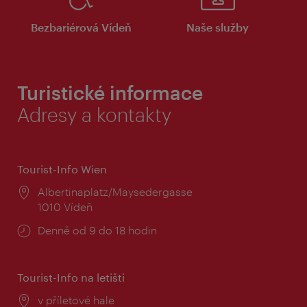
Bezbariérová Vídeň
Naše služby
Turistické informace
Adresy a kontakty
Tourist-Info Wien
Místo:
Albertinaplatz/Maysedergasse
1010 Vídeň
Provozní
Denně od 9 do 18 hodin
doba:
Tourist-Info na letišti
Místo:
v příletové hale