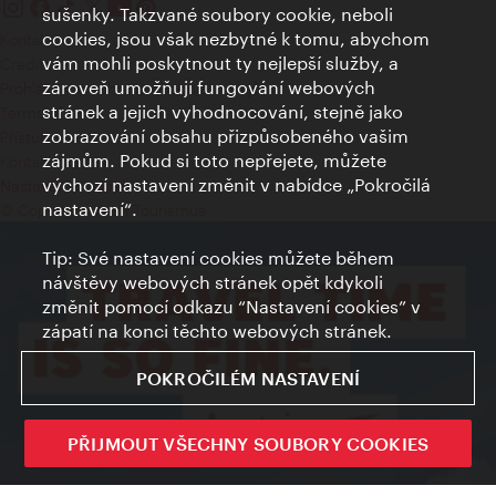
sušenky. Takzvané soubory cookie, neboli
cookies, jsou však nezbytné k tomu, abychom
Kontakty
vám mohli poskytnout ty nejlepší služby, a
Credits
zároveň umožňují fungování webových
Prohlášení o ochraně osobních údajů
stránek a jejich vyhodnocování, stejně jako
Terms of Use
zobrazování obsahu přizpůsobeného vašim
Přístupnost
zájmům. Pokud si toto nepřejete, můžete
Kontakt pro tisk
výchozí nastavení změnit v nabídce „Pokročilá
Nastavení cookies
nastavení“.
© Copyright Wien Tourismus
Tip: Své nastavení cookies můžete během
návštěvy webových stránek opět kdykoli
změnit pomocí odkazu “Nastavení cookies” v
zápatí na konci těchto webových stránek.
POKROČILÉM NASTAVENÍ
PŘIJMOUT VŠECHNY SOUBORY COOKIES