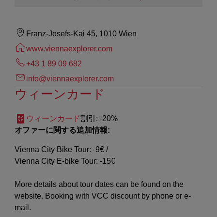
Franz-Josefs-Kai 45, 1010 Wien
www.viennaexplorer.com
+43 1 89 09 682
info@viennaexplorer.com
ウィーンカード
ウィーンカード
割引
: -20%
オファーに関する追加情報:
Vienna City Bike Tour: -9€ /
Vienna City E-bike Tour: -15€
More details about tour dates can be found on the
website. Booking with VCC discount by phone or e-
mail.