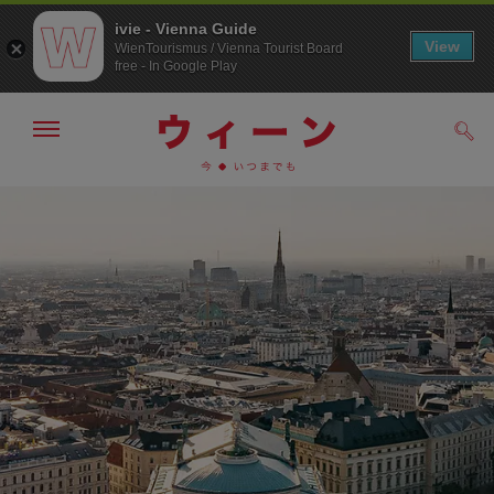
ivie - Vienna Guide
View
WienTourismus / Vienna Tourist Board
free - In Google Play
メ
検
ニ
索
ュ
メ
こ
す
ー
る
ニ
の
の
ュ
ペ
表
ー
ー
示・
非
へ
ジ
表
の
示
ト
ッ
プ
へ