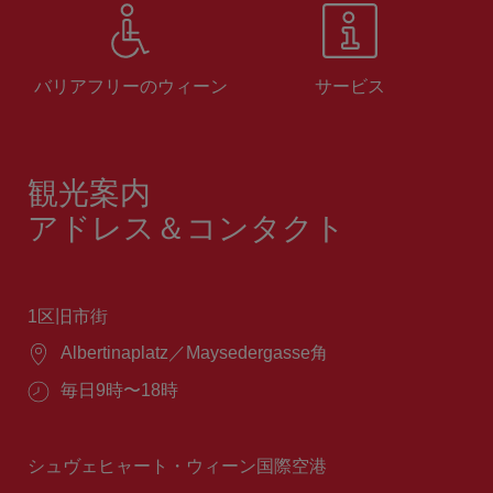
バリアフリーのウィーン
サービス
観光案内
アドレス＆コンタクト
1区旧市街
場
Albertinaplatz／Maysedergasse角
所：
営
毎日9時〜18時
業
時
間：
シュヴェヒャート・ウィーン国際空港