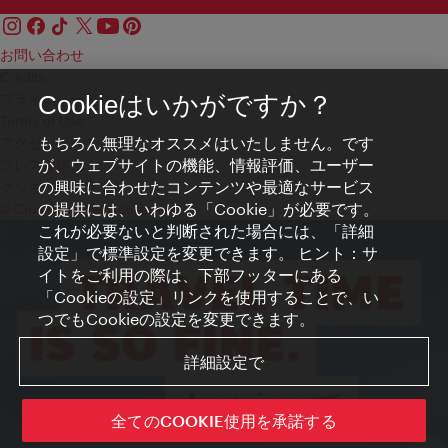
お問い合わせ
Credits
プライバシーポリシー
Cookieはいかがですか？
Terms of Use
もちろん無理なオススメはいたしません。です
アクセシビリティ
が、ウェブサイトの機能、情報評価、ユーザー
プレス連絡先
の興味に合わせたコンテンツや最適なサービス
クッキーの設定
の提供には、いわゆる「Cookie」が必要です。
© Copyright WienTourismus
これが必要ないと判断された場合には、「詳細
設定」で標準設定を変更できます。 ヒント：サ
イトをご利用の際は、下部フッターにある
「Cookieの設定」リンクを使用することで、い
つでもCookieの設定を変更できます。
詳細設定で
全てのCOOKIE使用を承諾する