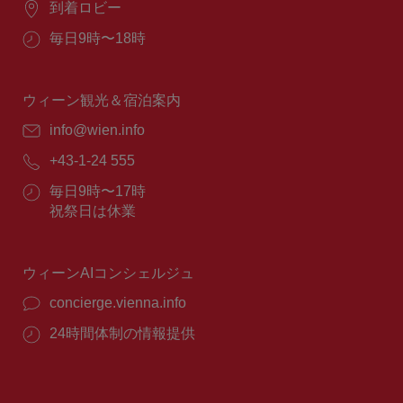
場
到着ロビー
所：
営
毎日9時〜18時
業
時
間：
ウィーン観光＆宿泊案内
E
info@wien.info
メ
電
+43-1-24 555
ー
話
ル：
営
毎日9時〜17時
番
業
祝祭日は休業
号：
時
間：
ウィーンAIコンシェルジュ
concierge.vienna.info
24時間体制の情報提供