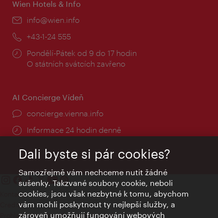
Wien Hotels & Info
E-
info@wien.info
mail:
Telefon:
+43-1-24 555
Provozní
Pondělí-Pátek od 9 do 17 hodin
doba:
O státních svátcích zavřeno
AI Concierge Vídeň
concierge.vienna.info
Informace 24 hodin denně
Dali byste si pár cookies?
Samozřejmě vám nechceme nutit žádné
sušenky. Takzvané soubory cookie, neboli
cookies, jsou však nezbytné k tomu, abychom
Kontakty
vám mohli poskytnout ty nejlepší služby, a
Credits
zároveň umožňují fungování webových
Prohlášení o ochraně osobních údajů