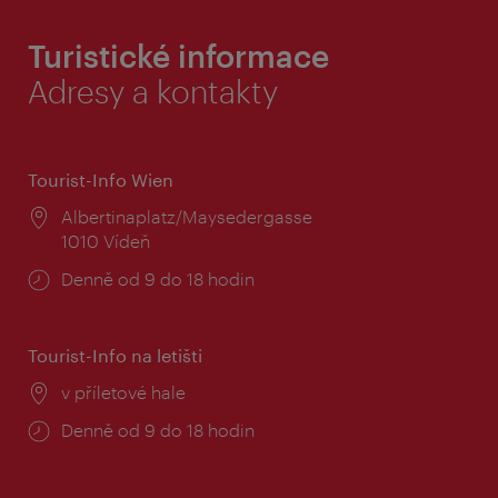
Turistické informace
Adresy a kontakty
Tourist-Info Wien
Místo:
Albertinaplatz/Maysedergasse
1010 Vídeň
Provozní
Denně od 9 do 18 hodin
doba:
Tourist-Info na letišti
Místo:
v příletové hale
Provozní
Denně od 9 do 18 hodin
doba: