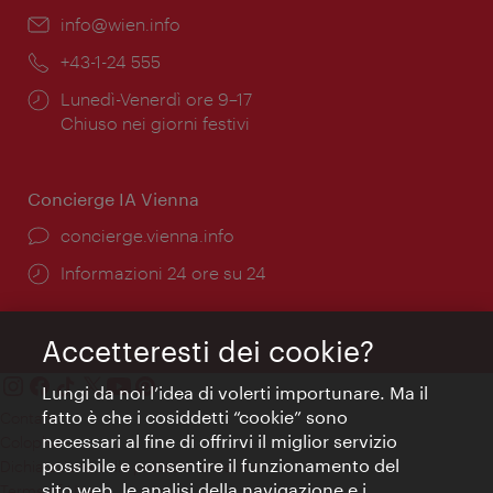
Email:
info@wien.info
Telefono:
+43-1-24 555
Orari
Lunedì-Venerdì ore 9–17
di
Chiuso nei giorni festivi
apertura:
Concierge IA Vienna
Ort:
concierge.vienna.info
Öffnungszeiten:
Informazioni 24 ore su 24
Accetteresti dei cookie?
Lungi da noi l’idea di volerti importunare. Ma il
fatto è che i cosiddetti “cookie” sono
Contatti
necessari al fine di offrirvi il miglior servizio
Colophon
possibile e consentire il funzionamento del
Dichiarazione sulla protezione dei dati
sito web, le analisi della navigazione e i
Terms of Use