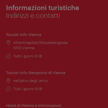
Informazioni turistiche
Indirizzi e contatti
Tourist-Info Vienna
Posizione:
Albertinaplatz/Maysedergasse
1010 Vienna
Orari
Tutti i giorni 9-18
di
apertura:
Tourist-Info Aeroporto di Vienna
Posizione:
nell’atrio degli arrivi
Orari
Tutti i giorni 9-18
di
apertura:
Hotel di Vienna e informazioni