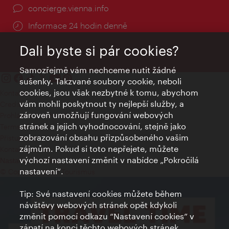
concierge.vienna.info
Informace 24 hodin denně
Dali byste si pár cookies?
Samozřejmě vám nechceme nutit žádné
sušenky. Takzvané soubory cookie, neboli
cookies, jsou však nezbytné k tomu, abychom
Kontakty
vám mohli poskytnout ty nejlepší služby, a
Credits
zároveň umožňují fungování webových
Prohlášení o ochraně osobních údajů
stránek a jejich vyhodnocování, stejně jako
Terms of Use
zobrazování obsahu přizpůsobeného vašim
Přístupnost
zájmům. Pokud si toto nepřejete, můžete
Kontakt pro tisk
výchozí nastavení změnit v nabídce „Pokročilá
Nastavení cookies
nastavení“.
© Copyright Wien Tourismus
Tip: Své nastavení cookies můžete během
návštěvy webových stránek opět kdykoli
změnit pomocí odkazu “Nastavení cookies” v
zápatí na konci těchto webových stránek.