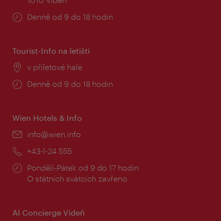
Provozní
Denně od 9 do 18 hodin
doba:
Tourist-Info na letišti
Místo:
v příletové hale
Provozní
Denně od 9 do 18 hodin
doba:
Wien Hotels & Info
E-
info@wien.info
mail:
Telefon:
+43-1-24 555
Provozní
Pondělí-Pátek od 9 do 17 hodin
doba:
O státních svátcích zavřeno
AI Concierge Vídeň