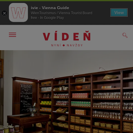
ivie - Vienna Guide
View
WienTourismus / Vienna Tourist Board
free - In Google Play
Zobrazit/skrýt
Hled
navigační
panel
Přejít
Přejít
na
k obsahu
procházení