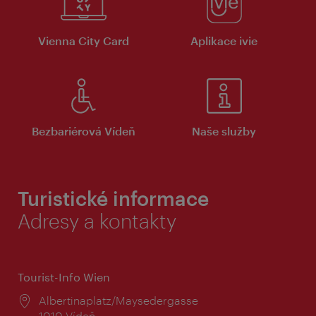
Vienna City Card
Aplikace ivie
Bezbariérová Vídeň
Naše služby
Turistické informace
Adresy a kontakty
Tourist-Info Wien
Místo:
Albertinaplatz/Maysedergasse
1010 Vídeň