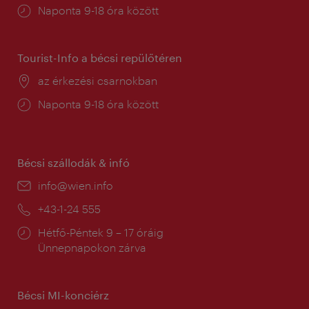
Nyitva
Naponta 9-18 óra között
tartás:
Tourist-Info a bécsi repülőtéren
Helyszín:
az érkezési csarnokban
Nyitva
Naponta 9-18 óra között
tartás:
Bécsi szállodák & infó
E-
info@wien.info
mail:
Telefon:
+43-1-24 555
Nyitva
Hétfő-Péntek 9 – 17 óráig
tartás:
Ünnepnapokon zárva
Bécsi MI-konciérz