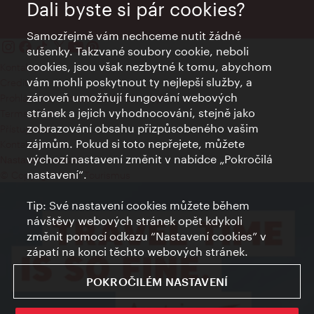
Dali byste si pár cookies?
Samozřejmě vám nechceme nutit žádné
sušenky. Takzvané soubory cookie, neboli
cookies, jsou však nezbytné k tomu, abychom
Kontakty
vám mohli poskytnout ty nejlepší služby, a
Credits
zároveň umožňují fungování webových
Prohlášení o ochraně osobních údajů
stránek a jejich vyhodnocování, stejně jako
Terms of Use
zobrazování obsahu přizpůsobeného vašim
Přístupnost
zájmům. Pokud si toto nepřejete, můžete
Kontakt pro tisk
výchozí nastavení změnit v nabídce „Pokročilá
Nastavení cookies
nastavení“.
© Copyright Wien Tourismus
Tip: Své nastavení cookies můžete během
návštěvy webových stránek opět kdykoli
změnit pomocí odkazu “Nastavení cookies” v
zápatí na konci těchto webových stránek.
POKROČILÉM NASTAVENÍ