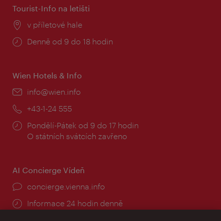
Tourist-Info na letišti
Místo:
v příletové hale
Provozní
Denně od 9 do 18 hodin
doba:
Wien Hotels & Info
E-
info@wien.info
mail:
Telefon:
+43-1-24 555
Provozní
Pondělí-Pátek od 9 do 17 hodin
doba:
O státních svátcích zavřeno
AI Concierge Vídeň
concierge.vienna.info
Informace 24 hodin denně