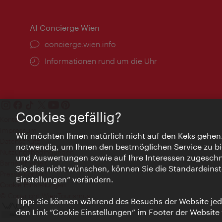
AI Concierge Wien
Ort:
concierge.wien.info
Öffnungszeiten:
Informationen rund um die Uhr
Cookies gefällig?
Kontakt
Impressum
Wir möchten Ihnen natürlich nicht auf den Keks gehen
Datenschutz
notwendig, um Ihnen den bestmöglichen Service zu bi
Nutzungsbedingungen
und Auswertungen sowie auf Ihre Interessen zugeschni
Barrierefreiheit
Sie dies nicht wünschen, können Sie die Standardeinst
Presse-Kontakt
Einstellungen“ verändern.
Cookie Einstellungen
© Copyright WienTourismus
Tipp: Sie können während des Besuchs der Website jede
den Link “Cookie Einstellungen” im Footer der Website