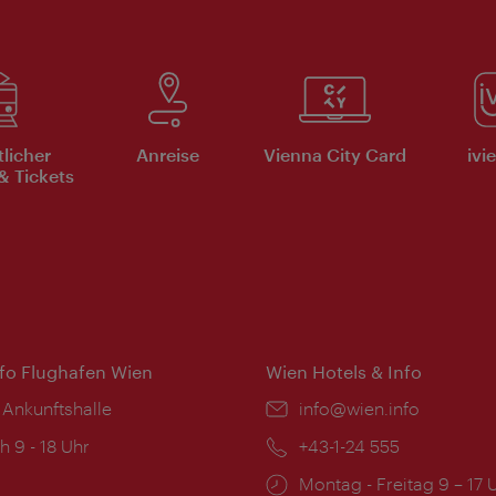
tlicher
Anreise
Vienna City Card
ivi
& Tickets
nfo Flughafen Wien
Wien Hotels & Info
 Ankunftshalle
Email:
info@wien.info
ngszeiten:
h 9 - 18 Uhr
Telefon:
+43-1-24 555
Öffnungszeiten:
Montag - Freitag 9 – 17 