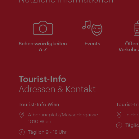
Sehenswürdigkeiten
Events
Öffen
A-Z
Verkehr 
Tourist-Info
Adressen & Kontakt
Tourist-Info Wien
Tourist-I
Ort:
Albertinaplatz/Maysedergasse
Ort:
in der
1010 Wien
Öffnu
Täglic
Öffnungszeiten:
Täglich 9 - 18 Uhr