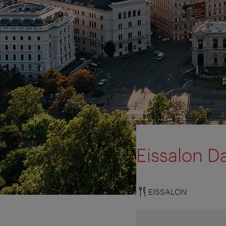
Eissalon Da
EISSALON