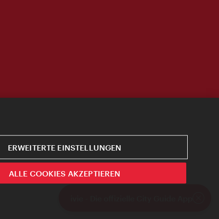
ERWEITERTE EINSTELLUNGEN
ALLE COOKIES AKZEPTIEREN
ivie - Die offizielle City Guide App
Schlie