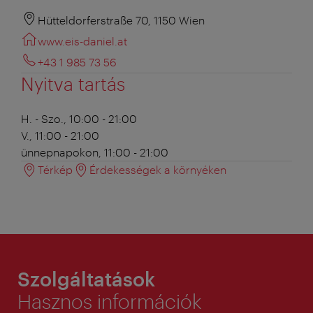
Hütteldorferstraße 70, 1150 Wien
www.eis-daniel.at
+43 1 985 73 56
Nyitva tartás
H. - Szo., 10:00 - 21:00
V., 11:00 - 21:00
ünnepnapokon, 11:00 - 21:00
Térkép
Érdekességek a környéken
Szolgáltatások
Hasznos információk