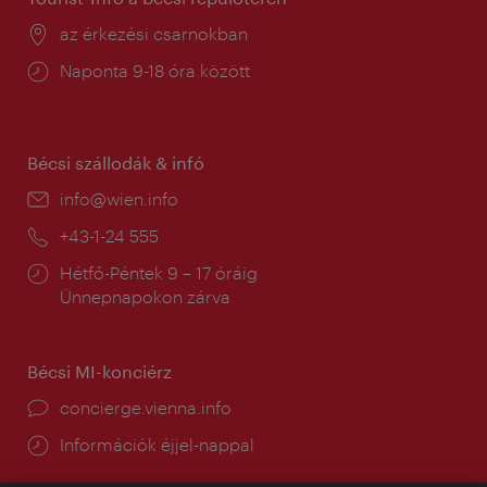
Helyszín:
az érkezési csarnokban
Nyitva
Naponta 9-18 óra között
tartás:
Bécsi szállodák & infó
E-
info@wien.info
mail:
Telefon:
+43-1-24 555
Nyitva
Hétfő-Péntek 9 – 17 óráig
tartás:
Ünnepnapokon zárva
Bécsi MI-konciérz
concierge.vienna.info
Információk éjjel-nappal