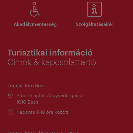
Akadálymentesség
Szolgáltatásaink
Turisztikai információ
Címek & kapcsolattartó
Tourist-Info Bécs
Helyszín:
Albertinaplatz/Maysedergasse
1010 Bécs
Nyitva
Naponta 9-18 óra között
tartás:
Tourist-Info a bécsi repülőtéren