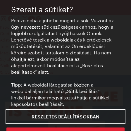
Szereti a sütiket?
Persze néha a jóból is megárt a sok. Viszont az
úgy nevezett sütik szükségesek ahhoz, hogy a
Kapcsolat
legjobb szolgáltatást nyújthassuk Önnek.
Credits
Lehetővé teszik a weboldalak és kiértékelések
Adatvédelmi nyilatkozat
működtetését, valamint az Ön érdeklődési
Terms of Use
köreire szabott tartalom biztosítását. Ha nem
Megközelíthetőség
óhajtja ezt, akkor módosítsa az
Sajtókapcsolat
alapértelmezett beállításokat a „Részletes
Sütik beállítása
beállítások“ alatt.
© Copyright WienTourismus
Tipp: A weboldal látogatása közben a
weboldal alján található „Sütik beállítás”
linkkel bármikor megváltoztathatja a sütikkel
kapcsolatos beállításait.
RESZLETES BEÁLLÍTÁSOKBAN