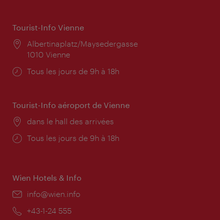
Tourist-Info Vienne
Lieu:
Albertinaplatz/Maysedergasse
1010 Vienne
Horaires
Tous les jours de 9h à 18h
d'ouverture:
Tourist-Info aéroport de Vienne
Lieu:
dans le hall des arrivées
Horaires
Tous les jours de 9h à 18h
d'ouverture:
Wien Hotels & Info
E-
info@wien.info
mail:
Téléphone:
+43-1-24 555