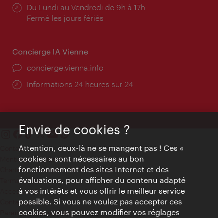
Horaires
Du Lundi au Vendredi de 9h à 17h
d'ouverture:
Fermé les jours fériés
Concierge IA Vienne
Ort:
concierge.vienna.info
Öffnungszeiten:
Informations 24 heures sur 24
Envie de cookies ?
Attention, ceux-là ne se mangent pas ! Ces «
Contact
cookies » sont nécessaires au bon
Mentions obligatoires
fonctionnement des sites Internet et des
Charte sur le respect de la vie privée
évaluations, pour afficher du contenu adapté
Terms of Use
à vos intérêts et vous offrir le meilleur service
Accessibilité
possible. Si vous ne voulez pas accepter ces
Contact presse
cookies, vous pouvez modifier vos réglages
Paramètres de cookies