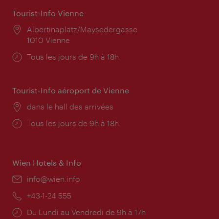
Tourist-Info Vienne
Lieu:
Albertinaplatz/Maysedergasse
1010 Vienne
Horaires
Tous les jours de 9h à 18h
d'ouverture:
Tourist-Info aéroport de Vienne
Lieu:
dans le hall des arrivées
Horaires
Tous les jours de 9h à 18h
d'ouverture:
Wien Hotels & Info
E-
info@wien.info
mail:
Téléphone:
+43-1-24 555
Horaires
Du Lundi au Vendredi de 9h à 17h