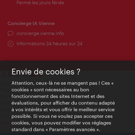
d'ouverture:
Fermé les jours fériés
Concierge IA Vienne
Ort:
concierge.vienna.info
Öffnungszeiten:
Informations 24 heures sur 24
Envie de cookies ?
Attention, ceux-là ne se mangent pas ! Ces «
Contact
cookies » sont nécessaires au bon
Mentions obligatoires
fonctionnement des sites Internet et des
Charte sur le respect de la vie privée
évaluations, pour afficher du contenu adapté
Terms of Use
à vos intérêts et vous offrir le meilleur service
Accessibilité
possible. Si vous ne voulez pas accepter ces
Contact presse
cookies, vous pouvez modifier vos réglages
Paramètres de cookies
standard dans « Paramètres avancés ».
© Copyright WienTourismus