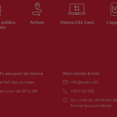
 publics
Arrivée
Vienna City Card
L'appl
ets
nfo aéroport de Vienne
Wien Hotels & Info
e hall des arrivées
E-
info@wien.info
mail:
res
es jours de 9h à 18h
Téléphone:
+43-1-24 555
rture:
Horaires
Du Lundi au Vendredi de
d'ouverture:
Fermé les jours fériés