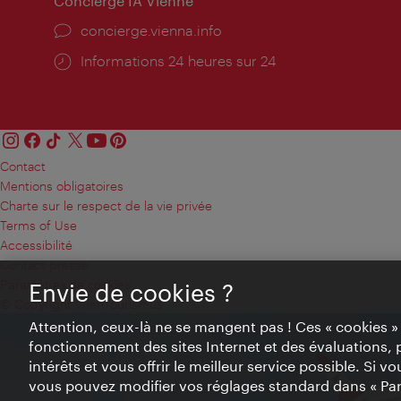
Concierge IA Vienne
Ort:
concierge.vienna.info
Öffnungszeiten:
Informations 24 heures sur 24
Contact
Mentions obligatoires
Charte sur le respect de la vie privée
Terms of Use
Accessibilité
Contact presse
Paramètres de cookies
Envie de cookies ?
© Copyright WienTourismus
Attention, ceux-là ne se mangent pas ! Ces « cookies 
fonctionnement des sites Internet et des évaluations, 
intérêts et vous offrir le meilleur service possible. Si 
vous pouvez modifier vos réglages standard dans « Pa