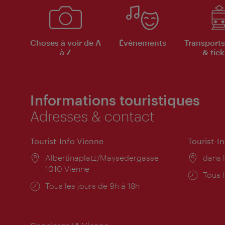
Choses à voir de A
Évènements
Transports
à Z
& tick
Informations touristiques
Adresses & contact
Tourist-Info Vienne
Tourist-I
Lieu:
Albertinaplatz/Maysedergasse
Lieu:
dans l
1010 Vienne
Horai
Tous l
Horaires
Tous les jours de 9h à 18h
d'ouve
d'ouverture: