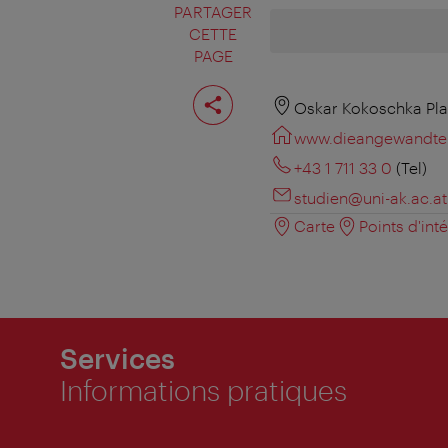
PARTAGER
CETTE
PAGE
Partager
cette
Oskar Kokoschka Pla
page
www.dieangewandte.
+43 1 711 33 0
(Tel)
studien@uni-ak.ac.at
Carte
Points d'int
Services
Informations pratiques