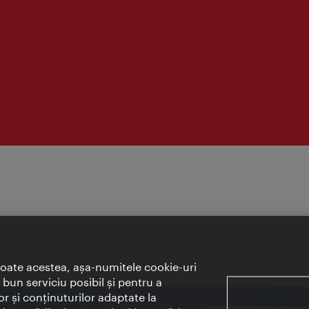
toate acestea, aşa-numitele cookie-uri
bun serviciu posibil şi pentru a
or şi conţinuturilor adaptate la