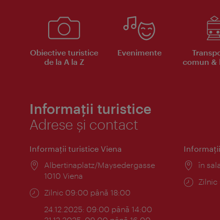
Obiective turistice
Evenimente
Transpo
de la A la Z
comun & b
Informații turistice
Adrese și contact
Informaţii turistice Viena
Informaţii
Locul:
Albertinaplatz/Maysedergasse
Locul
în sal
1010 Viena
Progr
Zilni
Program:
Zilnic 09:00 până 18:00
24.12.2025: 09:00 până 14:00
31.12.2025: 09:00 până 16:00