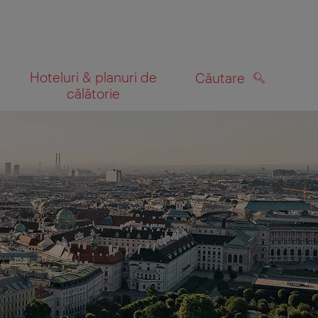
Hoteluri & planuri de
Căutare
călătorie
CĂUTARE
 hartă