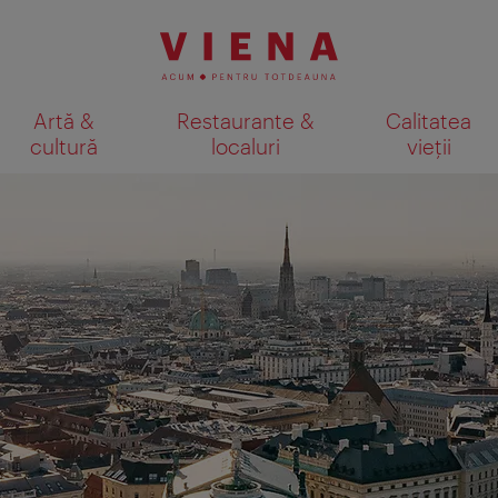
Artă &
Restaurante &
Calitatea
cultură
localuri
vieții
Afişare rezultate căutare pe