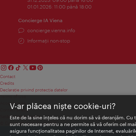
01.01.2026: 11:00 până 18:00
Concierge IA Viena
concierge.vienna.info
Informații non-stop
Contact
Credits
Declaraţie privind protecţia datelor
Terms of Use
Accesibilitate
V-ar plăcea nişte cookie-uri?
Contact presa
Setări module cookie
Este de la sine înţeles că nu dorim să vă deranjăm. Cu 
© Copyright Wien Tourismus
sunt necesare pentru a ne permite să vă oferim cel mai 
asigura funcţionalitatea paginilor de Internet, evaluăril