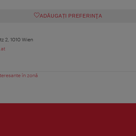
ADĂUGAȚI PREFERINŢA
tz 2, 1010 Wien
at
teresante în zonă