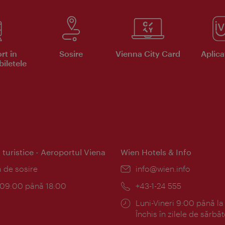
rt în
Sosire
Vienna City Card
Aplicaţ
iletele
 turistice - Aeroportul Viena
Wien Hotels & Info
:
a de sosire
E-
info@wien.info
mail:
am:
c 09:00 până 18:00
Telefon:
+43-1-24 555
Program:
Luni-Vineri 9:00 până la
Închis în zilele de sărbăt