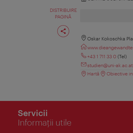
DISTRIBUIRE
PAGINĂ
Distribuiţi
pagina
Oskar Kokoschka Pla
www.dieangewandte.
+43 1 711 33 0
(Tel)
studien@uni-ak.ac.at
Hartă
Obiective in
Servicii
Informaţii utile