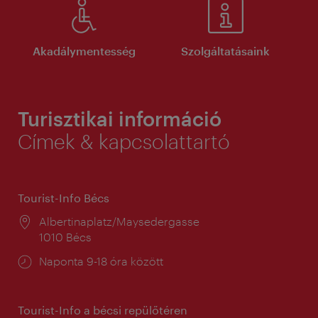
Akadálymentesség
Szolgáltatásaink
Turisztikai információ
Címek & kapcsolattartó
Tourist-Info Bécs
Helyszín:
Albertinaplatz/Maysedergasse
1010 Bécs
Nyitva
Naponta 9-18 óra között
tartás:
Tourist-Info a bécsi repülőtéren