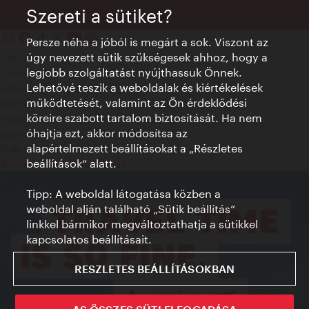
Szereti a sütiket?
Persze néha a jóból is megárt a sok. Viszont az
úgy nevezett sütik szükségesek ahhoz, hogy a
Kapcsolat
legjobb szolgáltatást nyújthassuk Önnek.
Credits
Lehetővé teszik a weboldalak és kiértékelések
Adatvédelmi nyilatkozat
működtetését, valamint az Ön érdeklődési
Terms of Use
köreire szabott tartalom biztosítását. Ha nem
Megközelíthetőség
óhajtja ezt, akkor módosítsa az
Sajtókapcsolat
alapértelmezett beállításokat a „Részletes
Sütik beállítása
beállítások“ alatt.
© Copyright WienTourismus
Tipp: A weboldal látogatása közben a
weboldal alján található „Sütik beállítás”
linkkel bármikor megváltoztathatja a sütikkel
kapcsolatos beállításait.
RESZLETES BEÁLLÍTÁSOKBAN