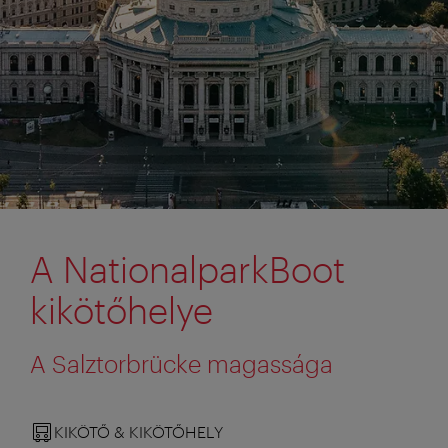
A NationalparkBoot
kikötőhelye
A Salztorbrücke magassága
KIKÖTŐ & KIKÖTŐHELY