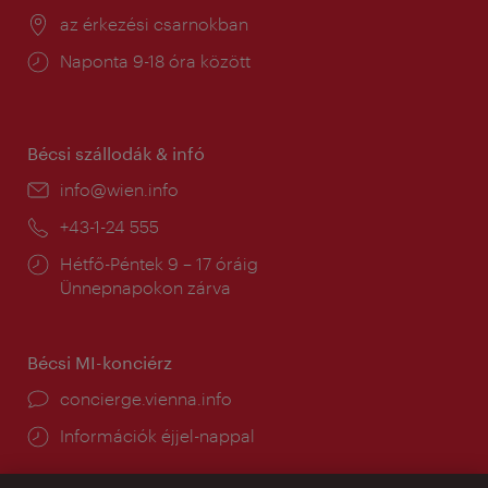
Helyszín:
az érkezési csarnokban
Nyitva
Naponta 9-18 óra között
tartás:
Bécsi szállodák & infó
E-
info@wien.info
mail:
Telefon:
+43-1-24 555
Nyitva
Hétfő-Péntek 9 – 17 óráig
tartás:
Ünnepnapokon zárva
Bécsi MI-konciérz
concierge.vienna.info
Információk éjjel-nappal