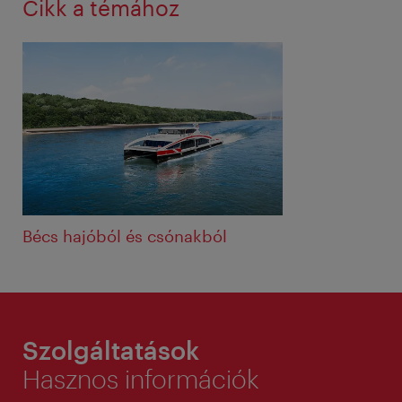
Cikk a témához
Bécs hajóból és csónakból
Szolgáltatások
Hasznos információk