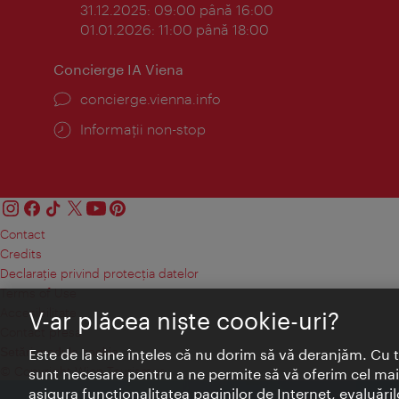
31.12.2025: 09:00 până 16:00
01.01.2026: 11:00 până 18:00
Concierge IA Viena
concierge.vienna.info
Informații non-stop
Contact
Credits
Declaraţie privind protecţia datelor
Terms of Use
Accesibilitate
V-ar plăcea nişte cookie-uri?
Contact presa
Setări module cookie
Este de la sine înţeles că nu dorim să vă deranjăm. Cu 
© Copyright Wien Tourismus
sunt necesare pentru a ne permite să vă oferim cel mai 
asigura funcţionalitatea paginilor de Internet, evaluăril