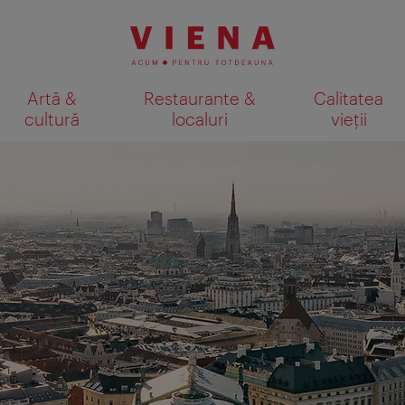
Artă &
Restaurante &
Calitatea
cultură
localuri
vieții
Afişare rezultate căutare pe