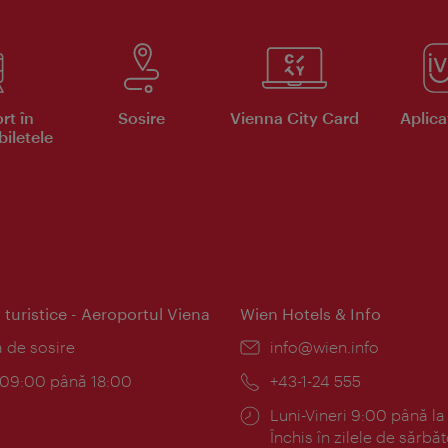
rt în
Sosire
Vienna City Card
Aplicaţ
iletele
 turistice - Aeroportul Viena
Wien Hotels & Info
:
a de sosire
E-
info@wien.info
mail:
am:
c 09:00 până 18:00
Telefon:
+43-1-24 555
Program:
Luni-Vineri 9:00 până la
Închis în zilele de sărbăt