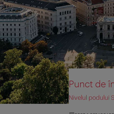
Punct de î
Nivelul podului 