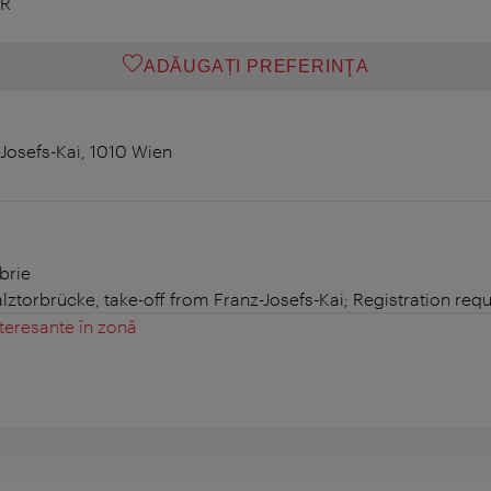
ER
ADĂUGAȚI PREFERINŢA
Josefs-Kai, 1010 Wien
brie
lztorbrücke, take-off from Franz-Josefs-Kai; Registration req
teresante în zonă