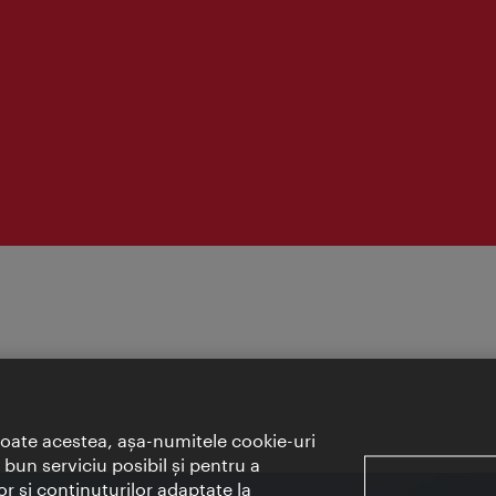
toate acestea, aşa-numitele cookie-uri
bun serviciu posibil şi pentru a
or şi conţinuturilor adaptate la