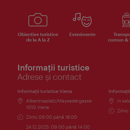
Obiective turistice
Evenimente
Transpo
de la A la Z
comun & b
Informații turistice
Adrese și contact
Informaţii turistice Viena
Informaţii
Locul:
Albertinaplatz/Maysedergasse
Locul
în sal
1010 Viena
Progr
Zilni
Program:
Zilnic 09:00 până 18:00
24.12.2025: 09:00 până 14:00