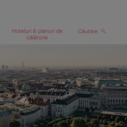
Hoteluri & planuri de
Căutare
călătorie
CĂUTARE
 hartă