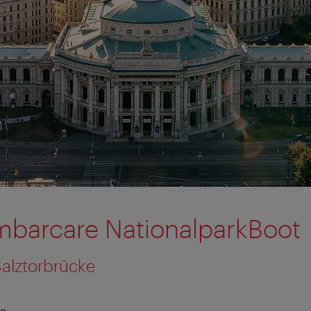
mbarcare NationalparkBoot
Salztorbrücke