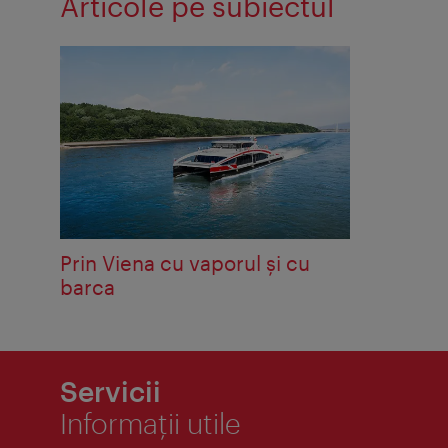
Articole pe subiectul
Prin Viena cu vaporul şi cu
barca
Servicii
Informaţii utile