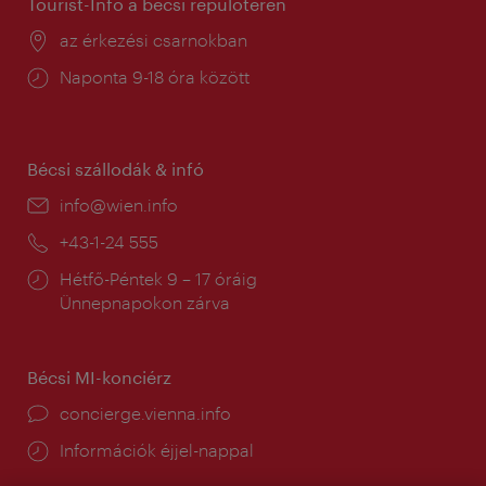
Tourist-Info a bécsi repülőtéren
Helyszín:
az érkezési csarnokban
Nyitva
Naponta 9-18 óra között
tartás:
Bécsi szállodák & infó
E-
info@wien.info
mail:
Telefon:
+43-1-24 555
Nyitva
Hétfő-Péntek 9 – 17 óráig
tartás:
Ünnepnapokon zárva
Bécsi MI-konciérz
concierge.vienna.info
Információk éjjel-nappal