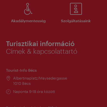
Akadálymentesség
Szolgáltatásaink
Turisztikai információ
Címek & kapcsolattartó
Tourist-Info Bécs
Helyszín:
Albertinaplatz/Maysedergasse
1010 Bécs
Nyitva
Naponta 9-18 óra között
tartás: