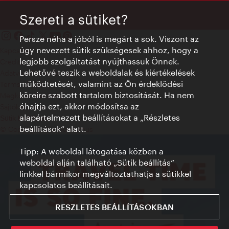
Szereti a sütiket?
Persze néha a jóból is megárt a sok. Viszont az
úgy nevezett sütik szükségesek ahhoz, hogy a
Kapcsolat
legjobb szolgáltatást nyújthassuk Önnek.
Credits
Lehetővé teszik a weboldalak és kiértékelések
Adatvédelmi nyilatkozat
működtetését, valamint az Ön érdeklődési
Terms of Use
köreire szabott tartalom biztosítását. Ha nem
Megközelíthetőség
óhajtja ezt, akkor módosítsa az
Sajtókapcsolat
alapértelmezett beállításokat a „Részletes
Sütik beállítása
beállítások“ alatt.
© Copyright WienTourismus
Tipp: A weboldal látogatása közben a
weboldal alján található „Sütik beállítás”
linkkel bármikor megváltoztathatja a sütikkel
kapcsolatos beállításait.
RESZLETES BEÁLLÍTÁSOKBAN