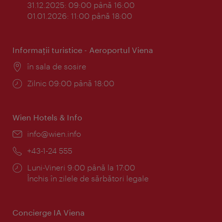
31.12.2025: 09:00 până 16:00
01.01.2026: 11:00 până 18:00
Informaţii turistice - Aeroportul Viena
Locul:
în sala de sosire
Program:
Zilnic 09:00 până 18:00
Wien Hotels & Info
E-
info@wien.info
mail:
Telefon:
+43-1-24 555
Program:
Luni-Vineri 9:00 până la 17:00
Închis în zilele de sărbători legale
Concierge IA Viena