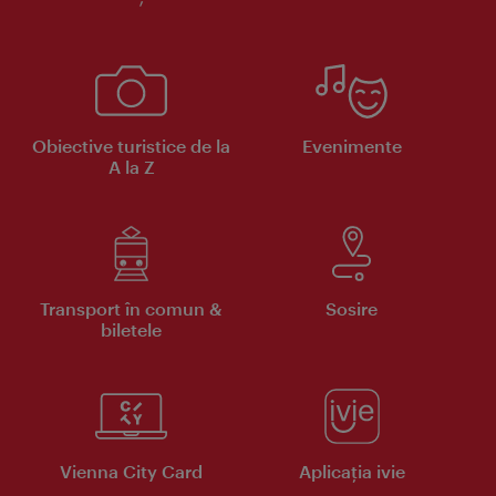
Obiective turistice de la
Evenimente
A la Z
Transport în comun &
Sosire
biletele
Vienna City Card
Aplicaţia ivie