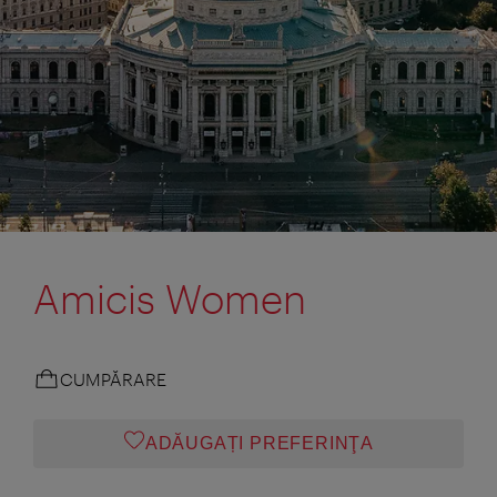
Amicis Women
CUMPĂRARE
ADĂUGAȚI PREFERINŢA