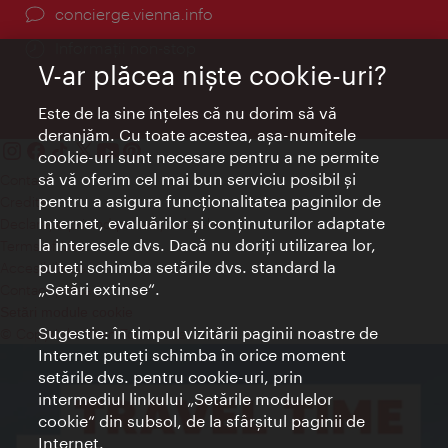
concierge.vienna.info
Informații non-stop
V-ar plăcea nişte cookie-uri?
Este de la sine înţeles că nu dorim să vă
deranjăm. Cu toate acestea, aşa-numitele
cookie-uri sunt necesare pentru a ne permite
să vă oferim cel mai bun serviciu posibil şi
Contact
pentru a asigura funcţionalitatea paginilor de
Credits
Internet, evaluărilor şi conţinuturilor adaptate
Declaraţie privind protecţia datelor
la interesele dvs. Dacă nu doriţi utilizarea lor,
Terms of Use
puteţi schimba setările dvs. standard la
Accesibilitate
„Setări extinse“.
Contact presa
Setări module cookie
Sugestie: în timpul vizitării paginii noastre de
© Copyright Wien Tourismus
Internet puteţi schimba în orice moment
setările dvs. pentru cookie-uri, prin
intermediul linkului „Setările modulelor
cookie“ din subsol, de la sfârşitul paginii de
Internet.