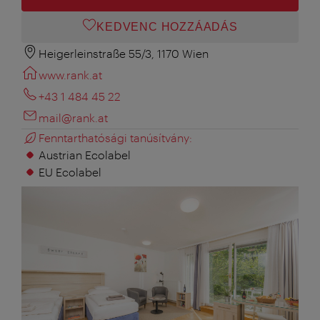
KEDVENC HOZZÁADÁS
Heigerleinstraße 55/3, 1170 Wien
www.rank.at
+43 1 484 45 22
mail@rank.at
Fenntarthatósági tanúsítvány:
Austrian Ecolabel
EU Ecolabel