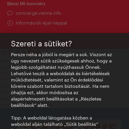
Bécsi MI-konciérz
concierge.vienna.info
Információk éjjel-nappal
Szereti a sütiket?
Persze néha a jóból is megárt a sok. Viszont az
úgy nevezett sütik szükségesek ahhoz, hogy a
Kapcsolat
legjobb szolgáltatást nyújthassuk Önnek.
Credits
Lehetővé teszik a weboldalak és kiértékelések
Adatvédelmi nyilatkozat
működtetését, valamint az Ön érdeklődési
Terms of Use
köreire szabott tartalom biztosítását. Ha nem
Megközelíthetőség
óhajtja ezt, akkor módosítsa az
Sajtókapcsolat
alapértelmezett beállításokat a „Részletes
Sütik beállítása
beállítások“ alatt.
© Copyright WienTourismus
Tipp: A weboldal látogatása közben a
weboldal alján található „Sütik beállítás”