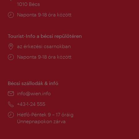
1010 Bécs
Nyitva
Naponta 9-18 óra között
tartás:
Tourist-Info a bécsi repülőtéren
Helyszín:
az érkezési csarnokban
Nyitva
Naponta 9-18 óra között
tartás:
Bécsi szállodák & infó
E-
info@wien.info
mail:
Telefon:
+43-1-24 555
Nyitva
Hétfő-Péntek 9 – 17 óráig
tartás:
Ünnepnapokon zárva