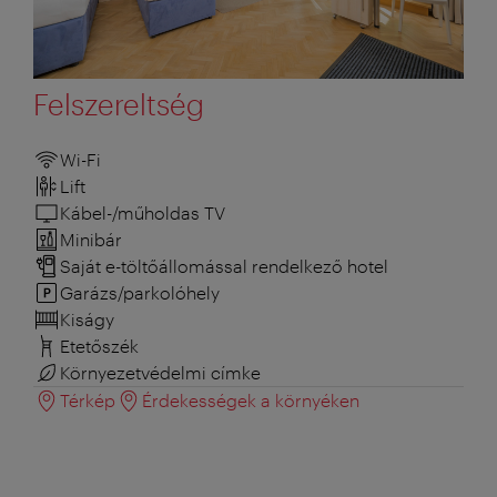
Felszereltség
Wi-Fi
Lift
Kábel-/műholdas TV
Minibár
Saját e-töltőállomással rendelkező hotel
Garázs/parkolóhely
Kiságy
Etetőszék
Környezetvédelmi címke
Térkép
Érdekességek a környéken