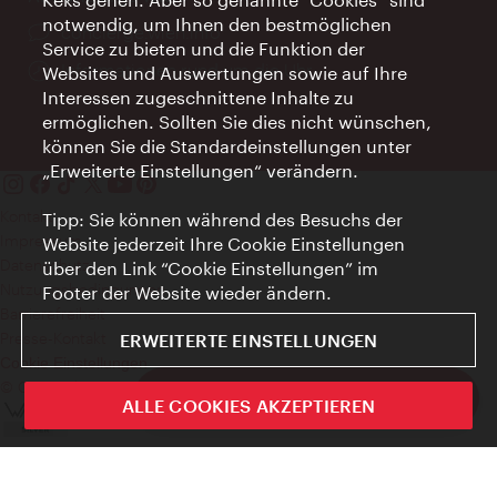
notwendig, um Ihnen den bestmöglichen
Ort:
concierge.wien.info
Service zu bieten und die Funktion der
Öffnungszeiten:
Informationen rund um die Uhr
Websites und Auswertungen sowie auf Ihre
Interessen zugeschnittene Inhalte zu
ermöglichen. Sollten Sie dies nicht wünschen,
können Sie die Standardeinstellungen unter
„Erweiterte Einstellungen“ verändern.
Kontakt
Tipp: Sie können während des Besuchs der
Impressum
Website jederzeit Ihre Cookie Einstellungen
Datenschutz
über den Link “Cookie Einstellungen” im
Nutzungsbedingungen
Footer der Website wieder ändern.
Barrierefreiheit
Presse-Kontakt
ERWEITERTE EINSTELLUNGEN
Cookie Einstellungen
© Copyright WienTourismus
ivie - Die offizielle City Guide App
ALLE COOKIES AKZEPTIEREN
Schlie