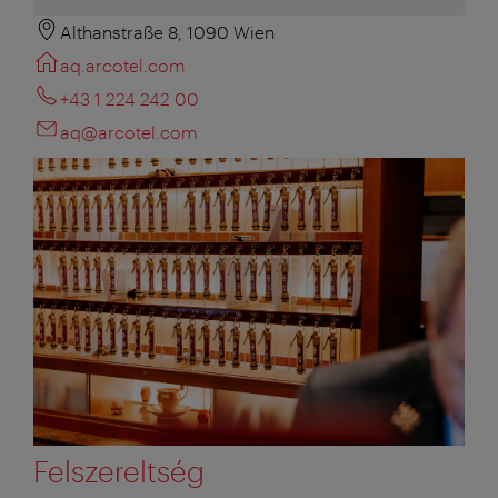
Althanstraße 8, 1090 Wien
aq.arcotel.com
+43 1 224 242 00
aq@arcotel.com
Felszereltség