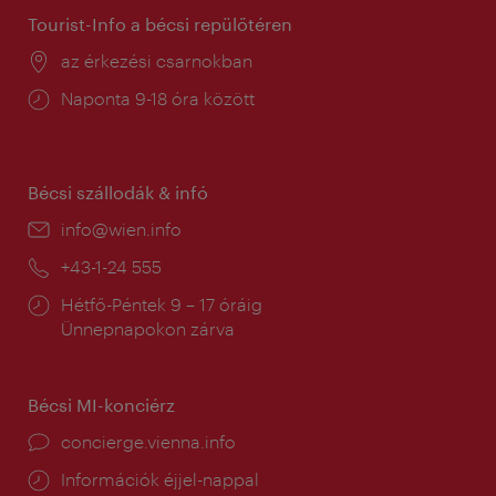
Tourist-Info a bécsi repülőtéren
Helyszín:
az érkezési csarnokban
Nyitva
Naponta 9-18 óra között
tartás:
Bécsi szállodák & infó
E-
info@wien.info
mail:
Telefon:
+43-1-24 555
Nyitva
Hétfő-Péntek 9 – 17 óráig
tartás:
Ünnepnapokon zárva
Bécsi MI-konciérz
concierge.vienna.info
Információk éjjel-nappal