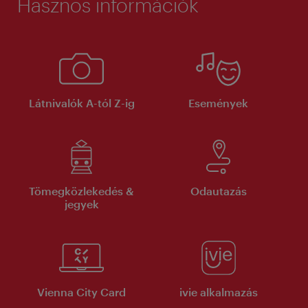
Hasznos információk
Látnivalók A-tól Z-ig
Események
Tömegközlekedés &
Odautazás
jegyek
Vienna City Card
ivie alkalmazás