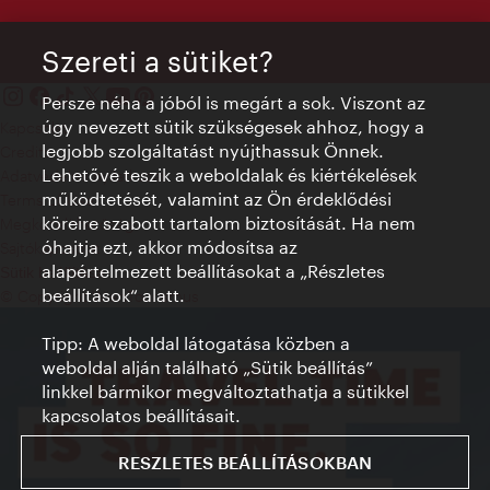
Szereti a sütiket?
Persze néha a jóból is megárt a sok. Viszont az
úgy nevezett sütik szükségesek ahhoz, hogy a
Kapcsolat
legjobb szolgáltatást nyújthassuk Önnek.
Credits
Lehetővé teszik a weboldalak és kiértékelések
Adatvédelmi nyilatkozat
működtetését, valamint az Ön érdeklődési
Terms of Use
köreire szabott tartalom biztosítását. Ha nem
Megközelíthetőség
óhajtja ezt, akkor módosítsa az
Sajtókapcsolat
alapértelmezett beállításokat a „Részletes
Sütik beállítása
beállítások“ alatt.
© Copyright WienTourismus
Tipp: A weboldal látogatása közben a
weboldal alján található „Sütik beállítás”
linkkel bármikor megváltoztathatja a sütikkel
kapcsolatos beállításait.
RESZLETES BEÁLLÍTÁSOKBAN