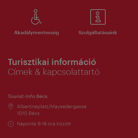
Akadálymentesség
Szolgáltatásaink
Turisztikai információ
Címek & kapcsolattartó
Tourist-Info Bécs
Helyszín:
Albertinaplatz/Maysedergasse
1010 Bécs
Nyitva
Naponta 9-18 óra között
tartás: