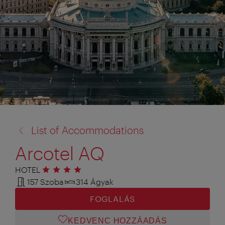
vissza
List of Accommodations
a:
Arcotel AQ
HOTEL
4 csillag
157 Szoba
314 Ágyak
FOGLALÁS
KEDVENC HOZZÁADÁS