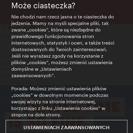
Może ciasteczka?
Nie chodzi nam rzecz jasna o te ciasteczka do
jedzenia. Mamy na myśli specjalne pliki, tak
zwane „cookies”, które są niezbędne do
prawidłowego funkcjonowania stron
Kontakt
internetowych, statystyk i ocen, a także treści
Credits
dostosowanych do Twoich zainteresowań.
Zgoda na przetwarzanie danych osobowych
Jeśli nie wyrażasz zgody na korzystanie z
Terms of Use
plików „cookies”, możesz zmienić ustawienia
Dostępność
domyślne w „Ustawieniach
Kontakt prasowy
zaawansowanych”.
Ustawienia cookies
© Copyright Wien Tourismus
Porada: Możesz zmienić ustawienia plików
„cookies” w dowolnym momencie podczas
swojej wizyty na stronie internetowej,
korzystając z linku „Ustawienia cookies” w
stopce na dole strony.
USTAWIENIACH ZAAWANSOWANYCH