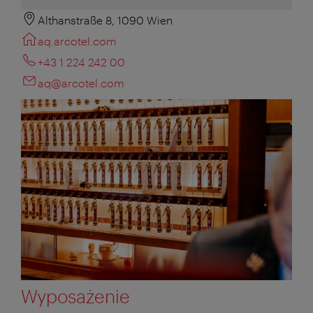
Althanstraße 8, 1090 Wien
aq.arcotel.com
+43 1 224 242 00
aq@arcotel.com
Wyposażenie