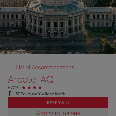
powrót
List of Accommodations
do:
Arcotel AQ
HOTEL
4 gwiazdki
157 Pokój
314 Ilość łóżek
REZERWUJ
DODAJ ULUBIONE