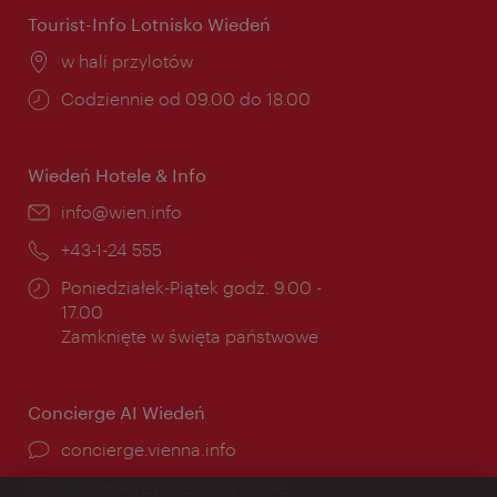
Tourist-Info Lotnisko Wiedeń
Miejsce:
w hali przylotów
Godziny
Codziennie od 09.00 do 18.00
otwarcia:
Wiedeń Hotele & Info
E-
info@wien.info
mail:
Telefon:
+43-1-24 555
Godziny
Poniedziałek-Piątek godz. 9.00 -
otwarcia:
17.00
Zamknięte w święta państwowe
Concierge AI Wiedeń
concierge.vienna.info
Informacje przez całą dobę