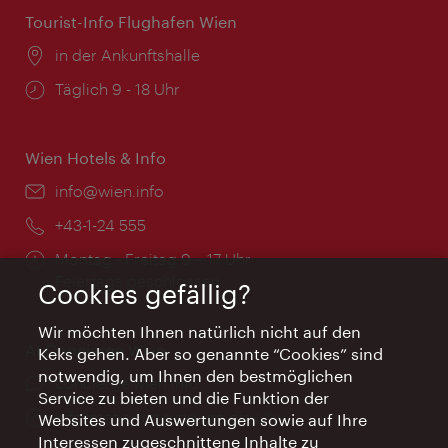
Tourist-Info Flughafen Wien
Ort:
in der Ankunftshalle
Öffnungszeiten:
Täglich 9 - 18 Uhr
Wien Hotels & Info
Email:
info@wien.info
Telefon:
+43-1-24 555
Öffnungszeiten:
Montag - Freitag 9 – 17 Uhr
Feiertags geschlossen
Cookies gefällig?
Wir möchten Ihnen natürlich nicht auf den
AI Concierge Wien
Keks gehen. Aber so genannte “Cookies” sind
notwendig, um Ihnen den bestmöglichen
Ort:
concierge.wien.info
Service zu bieten und die Funktion der
Öffnungszeiten:
Informationen rund um die Uhr
Websites und Auswertungen sowie auf Ihre
Interessen zugeschnittene Inhalte zu