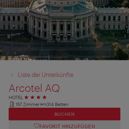
Zurück
Liste der Unterkünfte
zu:
Arcotel AQ
HOTEL
4 Sterne
157 Zimmer
314 Betten
BUCHEN
FAVORIT HINZUFÜGEN