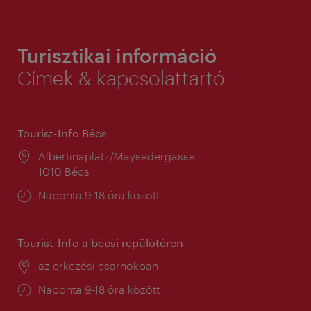
Turisztikai információ
Címek & kapcsolattartó
Tourist-Info Bécs
Helyszín:
Albertinaplatz/Maysedergasse
1010 Bécs
Nyitva
Naponta 9-18 óra között
tartás:
Tourist-Info a bécsi repülőtéren
Helyszín:
az érkezési csarnokban
Nyitva
Naponta 9-18 óra között
tartás: