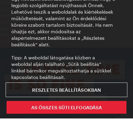
legjobb szolgáltatást nyújthassuk Önnek.
Credits
Lehetővé teszik a weboldalak és kiértékelések
Adatvédelmi nyilatkozat
működtetését, valamint az Ön érdeklődési
Terms of Use
köreire szabott tartalom biztosítását. Ha nem
Megközelíthetőség
óhajtja ezt, akkor módosítsa az
Sajtókapcsolat
alapértelmezett beállításokat a „Részletes
Sütik beállítása
beállítások“ alatt.
© Copyright WienTourismus
Tipp: A weboldal látogatása közben a
weboldal alján található „Sütik beállítás”
linkkel bármikor megváltoztathatja a sütikkel
kapcsolatos beállításait.
RESZLETES BEÁLLÍTÁSOKBAN
AS ÖSSZES SÜTI ELFOGADÁSA