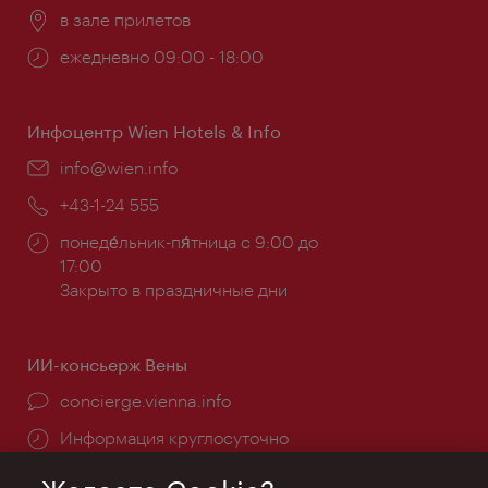
Расположение:
в зале прилетов
Часы
ежедневно 09:00 - 18:00
работы:
Инфоцентр Wien Hotels & Info
Эл.
info@wien.info
почта:
Телефон:
+43-1-24 555
Часы
понеде́льник-пя́тница с 9:00 до
работы:
17:00
Закрыто в праздничные дни
ИИ-консьерж Вены
concierge.vienna.info
Информация круглосуточно